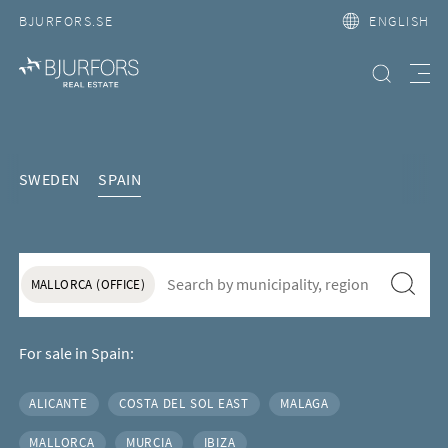
BJURFORS.SE
ENGLISH
Search property
Meny
We help you find your dream 
SWEDEN
SPAIN
S&ouml;k f&ouml;r att l&auml;gga till nytt s&ouml;kord
Search
MALLORCA (OFFICE)
For sale in Spain:
ALICANTE
COSTA DEL SOL EAST
MALAGA
Areas in Spain
MALLORCA
MURCIA
IBIZA