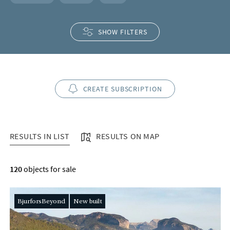
SHOW FILTERS
CREATE SUBSCRIPTION
RESULTS IN LIST
RESULTS ON MAP
RESULTS IN LIST
120
objects for sale
BjurforsBeyond
New built