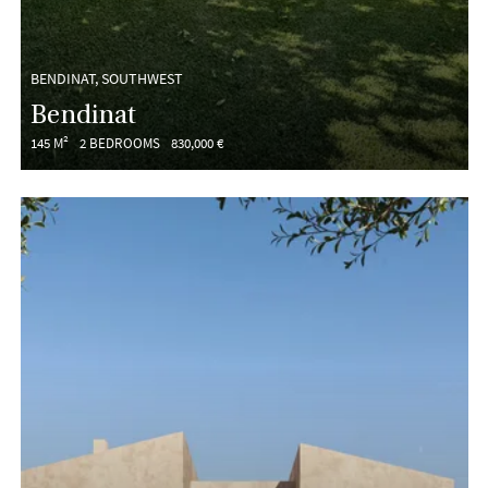
BENDINAT, SOUTHWEST
Bendinat
145 M²
2 BEDROOMS
830,000 €