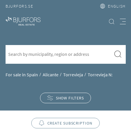
BJURFORS.SE
ENGLISH
Search property
Meny
Property for sale in Torrevieja 
S&ouml;k f&ouml;r att l&auml;gga till nytt s&ouml;kord
Search
For sale in Spain
Alicante
Torrevieja
Torrevieja N:
SHOW FILTERS
CREATE SUBSCRIPTION