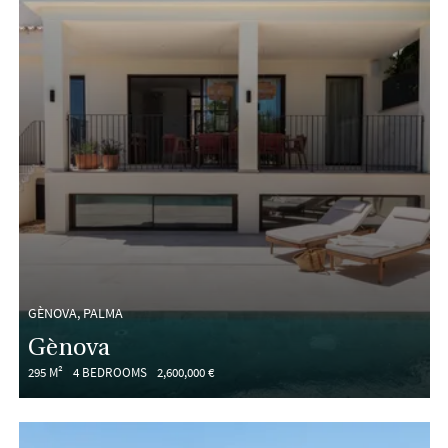
GÈNOVA, PALMA
Gènova
295 M²
4 BEDROOMS
2,600,000 €