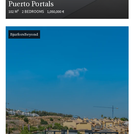
Puerto Portals
102 M²
2 BEDROOMS
1,050,000 €
BjurforsBeyond