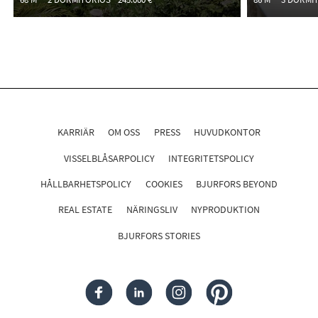
KARRIÄR
OM OSS
PRESS
HUVUDKONTOR
VISSELBLÅSARPOLICY
INTEGRITETSPOLICY
HÅLLBARHETSPOLICY
COOKIES
BJURFORS BEYOND
REAL ESTATE
NÄRINGSLIV
NYPRODUKTION
BJURFORS STORIES
FACEBOOK
LINKEDIN
INSTAGRAM
PINTEREST