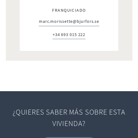
FRANQUICIADO
marc.morissette@bjurfors.se
E-post:
+34 693 015 222
Telefon:
¿QUIERES SABER MÁS SOBRE ESTA
VIVIENDA?