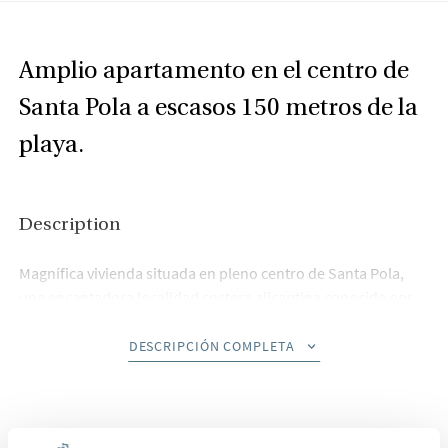
Amplio apartamento en el centro de
Santa Pola a escasos 150 metros de la
playa.
Description
Magnífica vivienda situada en pleno centro de Santa Pola,
una encantadora localidad costera alicantina conocida por
su ambiente mediterráneo, sus playas de arena fina y su
excelente calidad de vida. Además, su proximidad al
DESCRIPCIÓN COMPLETA
Aeropuerto Internacional de Alicante-Elche (a tan solo 15
minutos en coche) la convierte en un lugar ideal tanto para
residir todo el año como para disfrutar de una segunda
residencia junto al mar. Esta propiedad destaca por su
Enviar interés