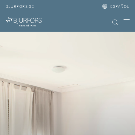
BJURFORS.SE
ESPAÑOL
Búsqueda
Meny