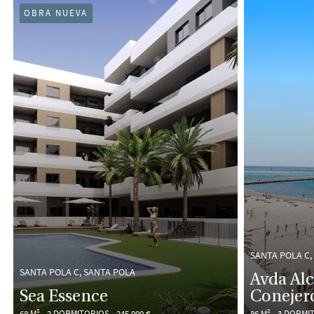
OBRA NUEVA
SANTA POLA C,
SANTA POLA C, SANTA POLA
Avda Alc
Sea Essence
Conejer
68 M²
2 DORMITORIOS
245.000 €
86 M²
3 DORMI