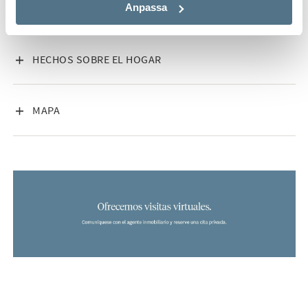
desayunos al aire libre o relajarse al atardecer con la brisa
Anpassa
marina.
Al entrar a la vivienda encontramos un recibidor con
personalidad, que da la bienvenida a un hogar con carácter y
VISA INNEHÅLL
HECHOS SOBRE EL HOGAR
buen gusto. Además, la propiedad incluye un trastero
privado de 4 m² situado en la planta superior del edificio,
proporcionando espacio extra para almacenamiento.
VISA INNEHÅLL
MAPA
El edificio, con solo 9 viviendas, garantiza tranquilidad,
privacidad y una convivencia cómoda. Esta propiedad es
ideal para quienes buscan vivir cerca del mar, en el corazón
de Santa Pola, con todos los servicios al alcance:
restaurantes, tiendas, mercados, colegios y zonas de ocio.