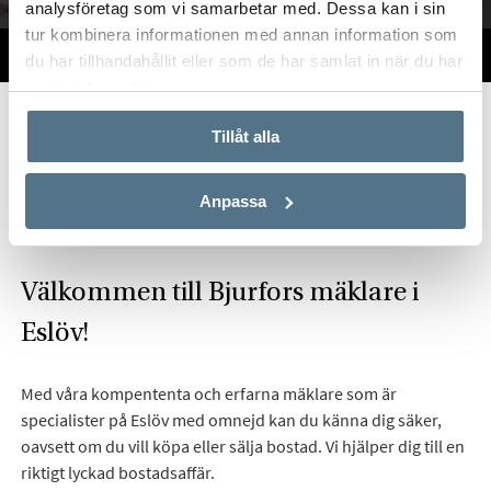
analysföretag som vi samarbetar med. Dessa kan i sin
tur kombinera informationen med annan information som
TILL SALU
VI PÅ KONTORET
VÄRDERA
du har tillhandahållit eller som de har samlat in när du har
använt deras tjänster.
Start
Om oss
Våra kontor
Skåne
Bjurfors Eslöv
Tillåt alla
Hitta mäklare i Eslöv
Anpassa
Välkommen till Bjurfors mäklare i
Eslöv!
Med våra kompententa och erfarna mäklare som är
specialister på Eslöv med omnejd kan du känna dig säker,
oavsett om du vill köpa eller sälja bostad. Vi hjälper dig till en
riktigt lyckad bostadsaffär.