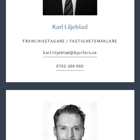
Karl Liljeblad
FRANCHISETAGARE / FASTIGHETSMÄKLARE
karl.liljeblad@bjurfors.se
E-post:
0762-166 660
Telefon: