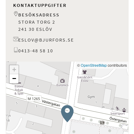
KONTAKTUPPGIFTER
BESÖKSADRESS
STORA TORG 2
241 30 ESLÖV
ESLOV@BJURFORS.SE
0413-48 58 10
©
OpenStreetMap
contributors
+
−