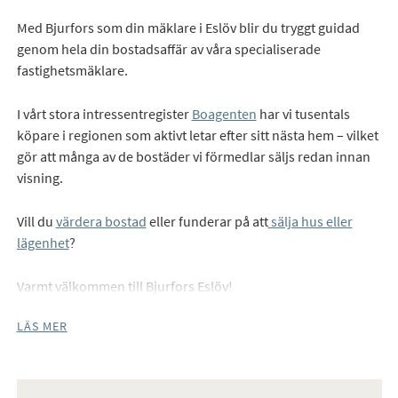
Med Bjurfors som din mäklare i Eslöv blir du tryggt guidad
genom hela din bostadsaffär av våra specialiserade
fastighetsmäklare.
I vårt stora intressentregister
Boagenten
har vi tusentals
köpare i regionen som aktivt letar efter sitt nästa hem – vilket
gör att många av de bostäder vi förmedlar säljs redan innan
visning.
Vill du
värdera bostad
eller funderar på att
sälja hus eller
lägenhet
?
Varmt välkommen till Bjurfors Eslöv!
LÄS MER