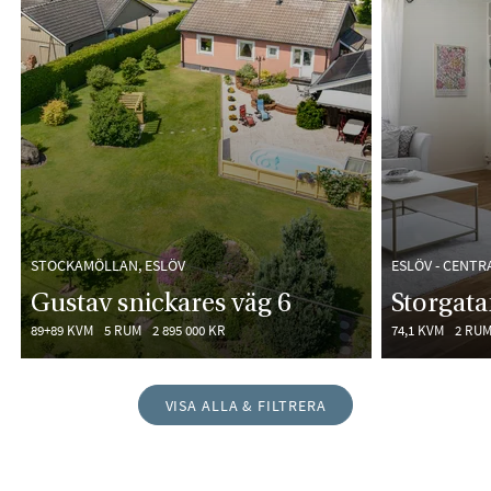
STOCKAMÖLLAN, ESLÖV
ESLÖV - CENTRA
Gustav snickares väg 6
Storgata
89+89 KVM
5 RUM
2 895 000 KR
74,1 KVM
2 RU
VISA ALLA & FILTRERA