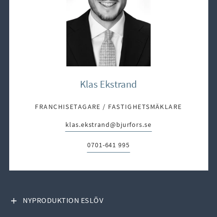
Klas Ekstrand
FRANCHISETAGARE / FASTIGHETSMÄKLARE
klas.ekstrand@bjurfors.se
E-post:
0701-641 995
Telefon:
VISA INNEHÅLL
NYPRODUKTION ESLÖV