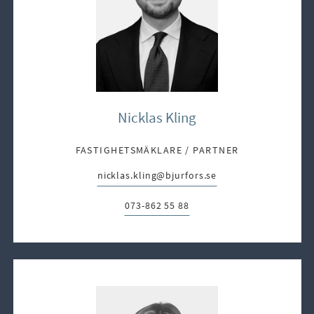
Nicklas Kling
FASTIGHETSMÄKLARE / PARTNER
nicklas.kling@bjurfors.se
E-post:
073-862 55 88
Telefon: