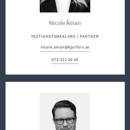
Nicole Åman
FASTIGHETSMÄKLARE / PARTNER
nicole.aman@bjurfors.se
E-post:
073-312 30 30
Telefon: