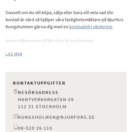
Oavsett om du vill köpa, sälja eller bara vill veta vad din
bostad är värd så hjälper våra fastighetsmäklare på Bjurfors
Kungsholmen gärna dig med en
kostnadsfri värdering
.
Varmt välkommen till Bjurfors Kungsholmen!
LÄS MER
KONTAKTUPPGIFTER
BESÖKSADRESS
HANTVERKARGATAN 59
112 31 STOCKHOLM
KUNGSHOLMEN@BJURFORS.SE
08-520 26 110