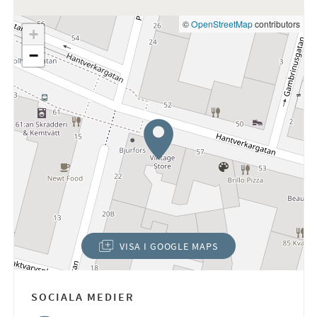
©
OpenStreetMap
contributors
+
−
VISA I GOOGLE MAPS
(ÖPPNAS I NYTT FÖNSTER)
SOCIALA MEDIER