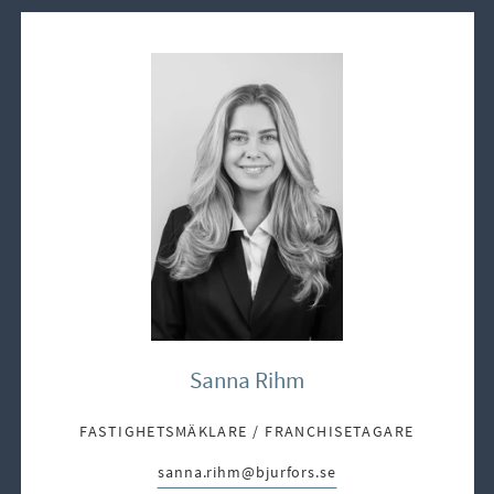
Sanna Rihm
FASTIGHETSMÄKLARE / FRANCHISETAGARE
sanna.rihm@bjurfors.se
E-post: