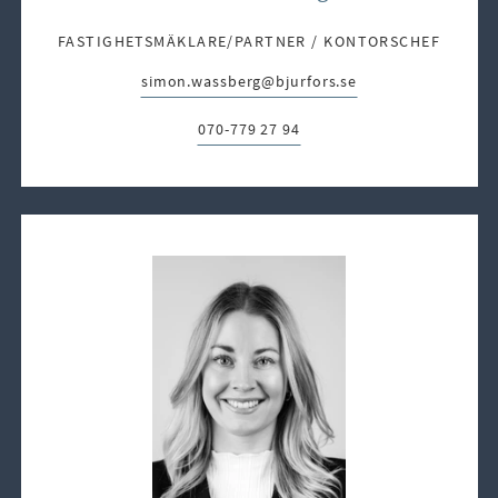
FASTIGHETSMÄKLARE/PARTNER / KONTORSCHEF
simon.wassberg@bjurfors.se
E-post:
070-779 27 94
Telefon: