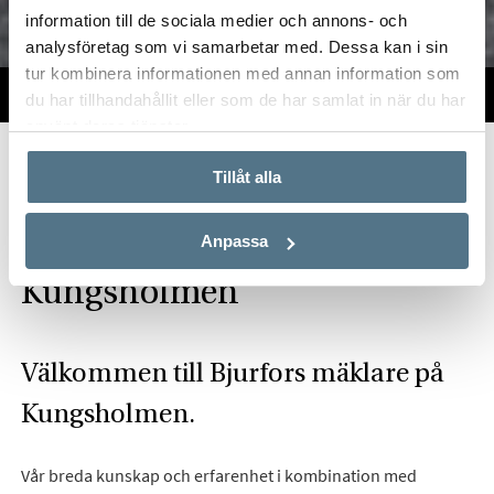
information till de sociala medier och annons- och
analysföretag som vi samarbetar med. Dessa kan i sin
tur kombinera informationen med annan information som
TILL SALU
VI PÅ KONTORET
VÄRDERA
du har tillhandahållit eller som de har samlat in när du har
använt deras tjänster.
Start
Om oss
Våra kontor
Stockholm
Bjurfors Kungsholmen
Tillåt alla
Hitta mäklare på
Anpassa
Kungsholmen
Välkommen till Bjurfors mäklare på
Kungsholmen.
Vår breda kunskap och erfarenhet i kombination med