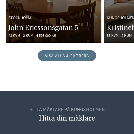
STOCKHOLM
KUNGSHOLMEN 
John Ericssonsgatan 5
Kristine
43 KVM
2 RUM
4 595 000 KR
38 KVM
2 RUM
VISA ALLA & FILTRERA
HITTA MÄKLARE PÅ KUNGSHOLMEN
Hitta din mäklare