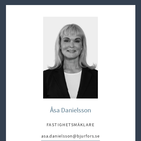
Åsa Danielsson
FASTIGHETSMÄKLARE
asa.danielsson@bjurfors.se
E-post: