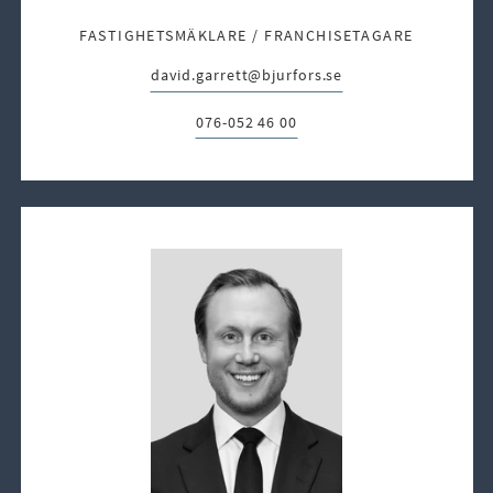
FASTIGHETSMÄKLARE / FRANCHISETAGARE
david.garrett@bjurfors.se
E-post:
076-052 46 00
Telefon: