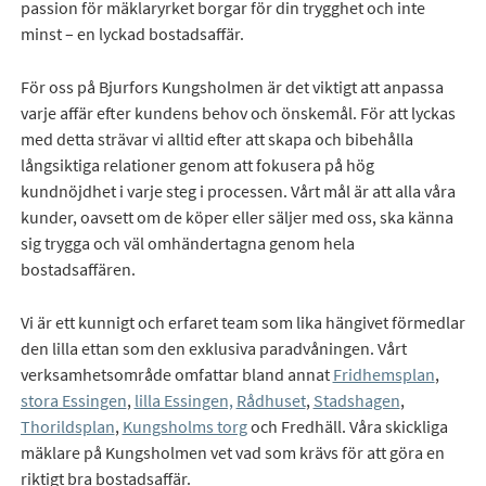
passion för mäklaryrket borgar för din trygghet och inte
minst – en lyckad bostadsaffär.
För oss på Bjurfors Kungsholmen är det viktigt att anpassa
varje affär efter kundens behov och önskemål. För att lyckas
med detta strävar vi alltid efter att skapa och bibehålla
långsiktiga relationer genom att fokusera på hög
kundnöjdhet i varje steg i processen. Vårt mål är att alla våra
kunder, oavsett om de köper eller säljer med oss, ska känna
sig trygga och väl omhändertagna genom hela
bostadsaffären.
Vi är ett kunnigt och erfaret team som lika hängivet förmedlar
den lilla ettan som den exklusiva paradvåningen. Vårt
verksamhetsområde omfattar bland annat
Fridhemsplan
,
stora Essingen
,
lilla Essingen,
Rådhuset
,
Stadshagen
,
Thorildsplan
,
Kungsholms torg
och Fredhäll. Våra skickliga
mäklare på Kungsholmen vet vad som krävs för att göra en
riktigt bra bostadsaffär.