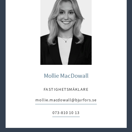
Mollie MacDowall
FASTIGHETSMÄKLARE
mollie.macdowall@bjurfors.se
E-post:
073-810 10 13
Telefon: