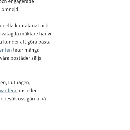
 och engagerade
d omnejd.
tionella kontaktnät och
rivatägda mäklare har vi
ra kunder att göra bästa
enten
letar många
v våra bostäder säljs
gen, Luthagen,
värdera
hus eller
r besök oss gärna på