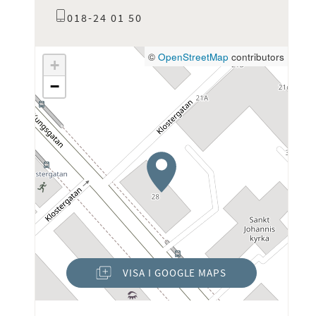
018-24 01 50
©
OpenStreetMap
contributors
+
−
VISA I GOOGLE MAPS
(ÖPPNAS I NYTT FÖNSTER)