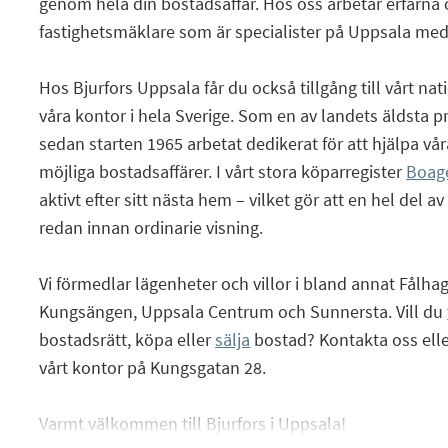
genom hela din bostadsaffär. Hos oss arbetar erfarna
fastighetsmäklare som är specialister på Uppsala me
Hos Bjurfors Uppsala får du också tillgång till vårt na
våra kontor i hela Sverige. Som en av landets äldsta p
sedan starten 1965 arbetat dedikerat för att hjälpa vå
möjliga bostadsaffärer. I vårt stora köparregister
Boag
aktivt efter sitt nästa hem – vilket gör att en hel del a
redan innan ordinarie visning.
Vi förmedlar lägenheter och villor i bland annat Fålha
Kungsängen, Uppsala Centrum och Sunnersta. Vill du
bostadsrätt, köpa eller
sälja
bostad? Kontakta oss elle
vårt kontor på Kungsgatan 28.
Varmt välkommen till Bjurfors i Uppsala!