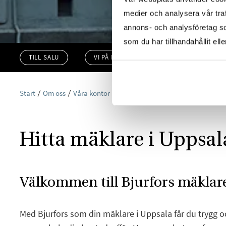
medier och analysera vår traf
annons- och analysföretag s
som du har tillhandahållit ell
TILL SALU
VI PÅ KONTORET
VÄRDERA
Start
Om oss
Våra kontor
Bjurfors Uppsala
Hitta mäklare i Uppsal
Välkommen till Bjurfors mäklare
Med Bjurfors som din mäklare i Uppsala får du trygg o