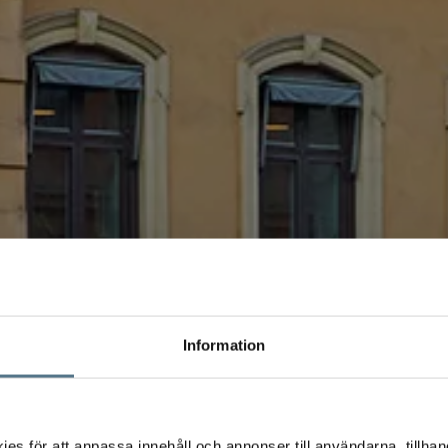
Information
s för att anpassa innehåll och annonser till användarna, tillhand