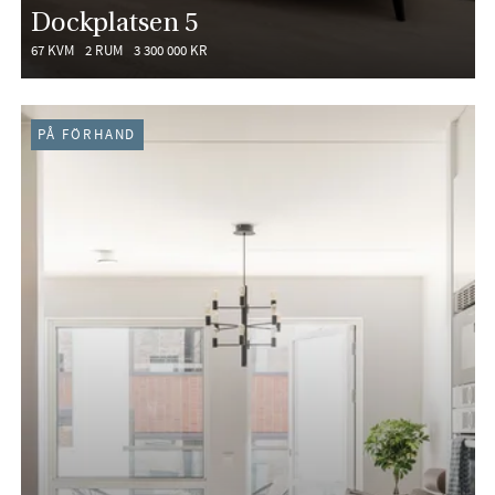
Dockplatsen 5
67 KVM
2 RUM
3 300 000 KR
PÅ FÖRHAND