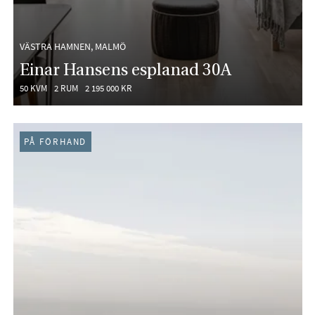
VÄSTRA HAMNEN, MALMÖ
Einar Hansens esplanad 30A
50 KVM
2 RUM
2 195 000 KR
PÅ FÖRHAND