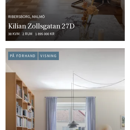
RIBERSBORG, MALMÖ
Kilian Zollsgatan 27D
38 KVM
2 RUM
1 895 000 KR
PÅ FÖRHAND
VISNING