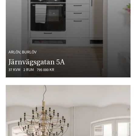
ARLÖV, BURLÖV
Järnvägsgatan 5A
37 KVM
2 RUM
795 000 KR