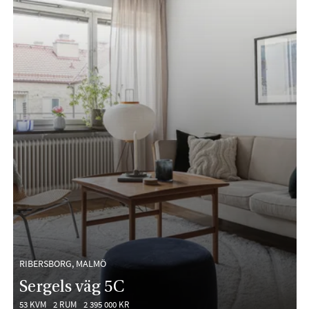
RIBERSBORG, MALMÖ
Sergels väg 5C
53 KVM
2 RUM
2 395 000 KR