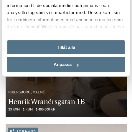
information till de sociala medier och annons- och
analysföretag som vi samarbetar med. Dessa kan i sin
tur kombinera informationen med annan information som
du har tillhandahållit eller som de har samlat in när du har
använt deras tjänster.
Tillåt alla
Anpassa
RIBERSBORG, MALMÖ
Henrik Wranérsgatan 1B
33 KVM
1 RUM
1 495 000 KR
PÅ FÖRHAND