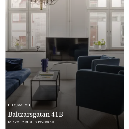
CITY, MALMÖ
Baltzarsgatan 41B
61 KVM
2 RUM
3 195 000 KR