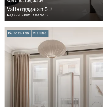
GAMLA LIMHAMN, MALMÖ
Valborgsgatan 5 E
141,9 KVM
4 RUM
5 495 000 KR
PÅ FÖRHAND
VISNING