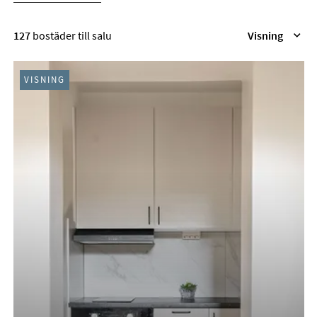
RESULTAT I LISTA
127
bostäder till salu
Visning
VISNING