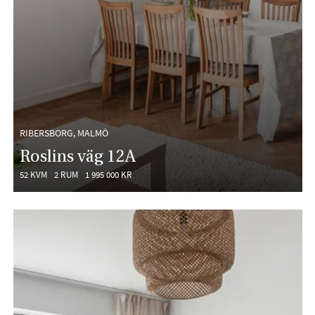
RIBERSBORG, MALMÖ
Roslins väg 12A
52 KVM
2 RUM
1 995 000 KR