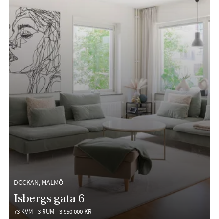
DOCKAN, MALMÖ
Isbergs gata 6
73 KVM
3 RUM
3 950 000 KR