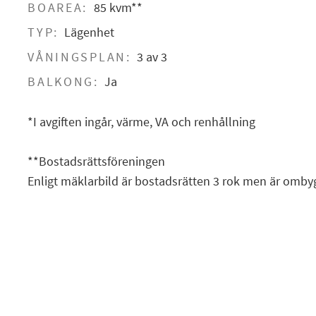
BOAREA:
85 kvm**
TYP:
Lägenhet
VÅNINGSPLAN:
3 av 3
BALKONG:
Ja
*I avgiften ingår, värme, VA och renhållning
**Bostadsrättsföreningen
Enligt mäklarbild är bostadsrätten 3 rok men är ombygg