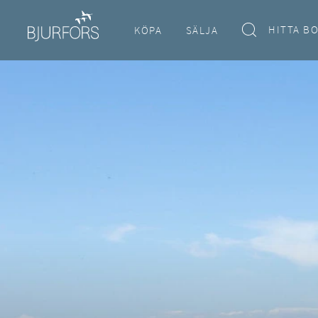
HITTA B
KÖPA
SÄLJA