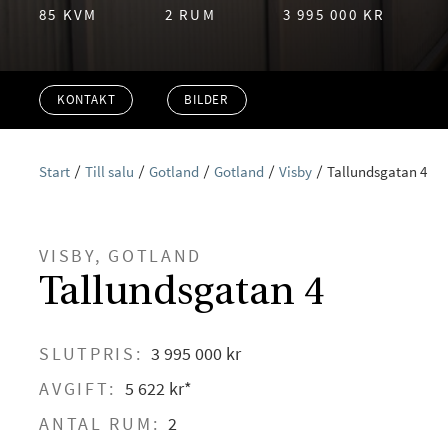
85 KVM
2 RUM
3 995 000 KR
KONTAKT
BILDER
Start
Till salu
Gotland
Gotland
Visby
Tallundsgatan 4
VISBY, GOTLAND
Tallundsgatan 4
SLUTPRIS:
3 995 000 kr
AVGIFT:
5 622 kr*
ANTAL RUM:
2