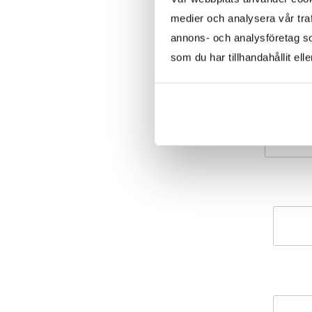
medier och analysera vår traf
annons- och analysföretag s
som du har tillhandahållit ell