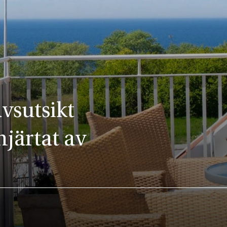
sutsikt
hjärtat av