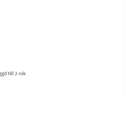
F
E
d till 2 rok