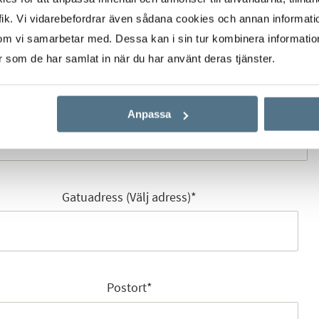
Mobilnummer
*
ik. Vi vidarebefordrar även sådana cookies och annan informatio
om vi samarbetar med. Dessa kan i sin tur kombinera informati
er som de har samlat in när du har använt deras tjänster.
E-post
*
Anpassa
Gatuadress (Välj adress)
*
Postort
*