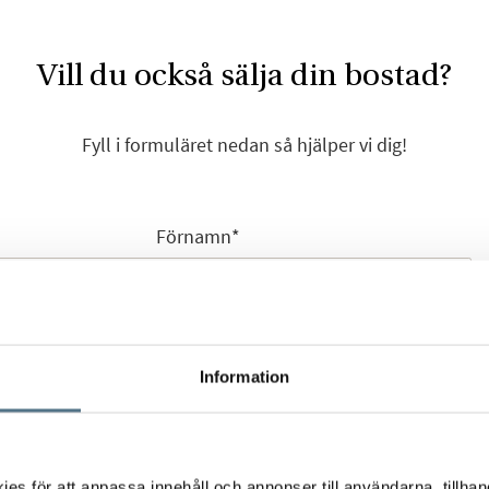
Vill du också sälja din bostad?
Fyll i formuläret nedan så hjälper vi dig!
Förnamn
*
Efternamn
*
Information
s för att anpassa innehåll och annonser till användarna, tillhand