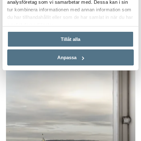
analysföretag som vi samarbetar med. Dessa kan i sin
tur kombinera informationen med annan information som
BYMARKEN, JÖNKÖPING
du har tillhandahållit eller som de har samlat in när du har
Swedenborgsgatan 15
använt deras tjänster.
242+101 KVM
8 RUM
10 900 000 KR
Tillåt alla
PÅ FÖRHAND
Anpassa