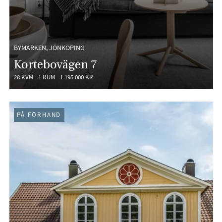
BYMARKEN, JÖNKÖPING
Kortebovägen 7
28 KVM
1 RUM
1 195 000 KR
PÅ FÖRHAND