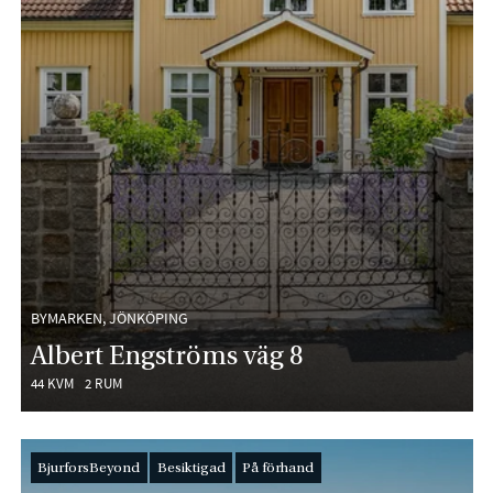
BYMARKEN, JÖNKÖPING
Albert Engströms väg 8
44 KVM
2 RUM
BjurforsBeyond
Besiktigad
På förhand