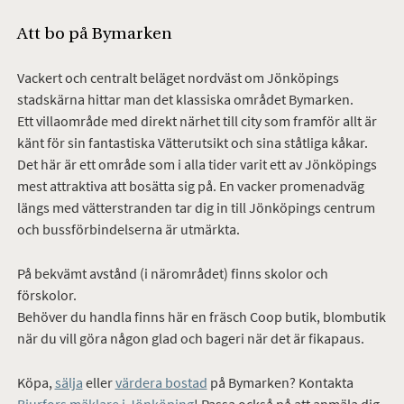
Att bo på Bymarken
Vackert och centralt beläget nordväst om Jönköpings
stadskärna hittar man det klassiska området Bymarken.
Ett villaområde med direkt närhet till city som framför allt är
känt för sin fantastiska Vätterutsikt och sina ståtliga kåkar.
Det här är ett område som i alla tider varit ett av Jönköpings
mest attraktiva att bosätta sig på. En vacker promenadväg
längs med vätterstranden tar dig in till Jönköpings centrum
och bussförbindelserna är utmärkta.
På bekvämt avstånd (i närområdet) finns skolor och
förskolor.
Behöver du handla finns här en fräsch Coop butik, blombutik
när du vill göra någon glad och bageri när det är fikapaus.
Köpa,
sälja
eller
värdera bostad
på Bymarken? Kontakta
Bjurfors mäklare i Jönköping
! Passa också på att anmäla dig