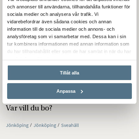
Härifrån tar man sig även snabbt ut på E4.an om man till
och annonser till användarna, tillhandahålla funktioner för
exempel pendlar i sitt arbete. Området är barnvänligt med
sociala medier och analysera vår trafik. Vi
lekplatser i varje hörn och vrå. Förskolor finns det flera att
vidarebefordrar även sådana cookies och annan
välja på i området och även skola ligger i närområdet.
information till de sociala medier och annons- och
Närmsta matbutiken finns på Dalvik som ligger strax intill och
analysföretag som vi samarbetar med. Dessa kan i sin
där finns även en välbesökt pizzeria. Området är lugnt, skönt
tur kombinera informationen med annan information som
& ett bra ställe att bo och växa upp på.
du har tillhandahållit eller som de har samlat in när du har
använt deras tjänster.
Köpa,
sälja
eller
värdera bostad
i Sveahäll? Kontakta
Bjurfors
mäklare i Jönköping
! Passa också på att anmäla dig till vår
Tillåt alla
kostnadsfria söktjänst
Boagenten
som hjälper dig att hitta
ditt drömboende.
Anpassa
Var vill du bo?
Jönköping
Jönköping
Sveahäll