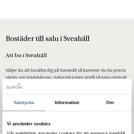
Bostäder till salu i Sveahäll
Att bo i Sveahäll
Väljer du att bosätta dig på Sveahäll så kommer du bo precis
väster om stadskärnan, naturnära men ändå så pass centralt
att du kan kalla dig stadsbo utan att överdriva.
Här bor precis inpå skog, fält och natur. Joggingskorna på
Samtycke
Information
Om
och spåret börjar nästan precis utanför ytterdörren. Man bor
med gångavstånd till Jönköpings vackra stadspark och alltid
nära bussförbindelser om man vill åka kollektivt ner till city.
Vi använder cookies
Vår webbplats använder cookies för att anpassa innehåll