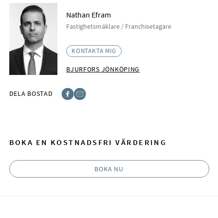
Nathan Efram
Fastighetsmäklare / Franchisetagare
KONTAKTA MIG
BJURFORS JÖNKÖPING
DELA BOSTAD
Facebook
E-post
BOKA EN KOSTNADSFRI VÄRDERING
BOKA NU