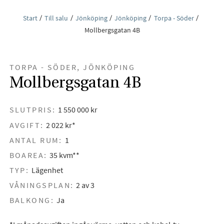
Start
Till salu
Jönköping
Jönköping
Torpa - Söder
Mollbergsgatan 4B
TORPA - SÖDER, JÖNKÖPING
Mollbergsgatan 4B
SLUTPRIS:
1 550 000 kr
AVGIFT:
2 022 kr*
ANTAL RUM:
1
BOAREA:
35 kvm**
TYP:
Lägenhet
VÅNINGSPLAN:
2 av 3
BALKONG:
Ja