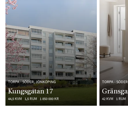
TORPA - SÖDER, JÖNKÖPING
TORPA - SÖDER
Kungsgatan 17
Gränsga
44,5 KVM
1,5 RUM
1 850 000 KR
42 KVM
1 RUM