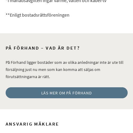
*I månadsavgiften ingår värme, vatten och kabel-tv
**Enligt bostadsrättsföreningen
PÅ FÖRHAND – VAD ÄR DET?
På Förhand ligger bostäder som av olika anledningar inte är ute till
försäljning just nu men som kan komma att säljas om
förutsättningarna är rätt.
LÄS MER OM PÅ FÖRHAND
ANSVARIG MÄKLARE