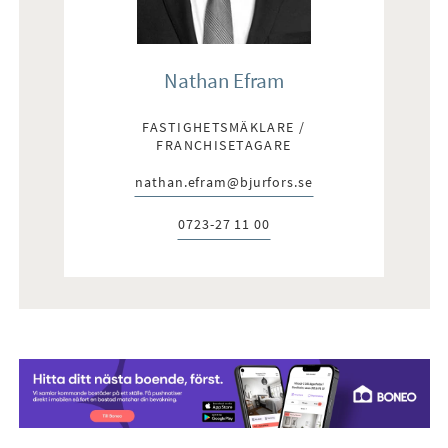
Nathan Efram
FASTIGHETSMÄKLARE /
FRANCHISETAGARE
nathan.efram@bjurfors.se
E-post:
0723-27 11 00
Telefon: