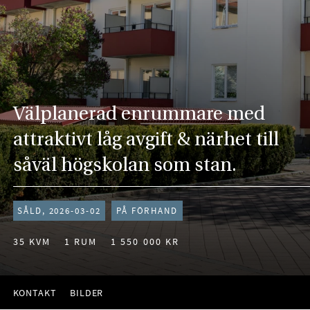
Välplanerad enrummare med
attraktivt låg avgift & närhet till
såväl högskolan som stan.
SÅLD, 2026-03-02
PÅ FÖRHAND
35 KVM
1 RUM
1 550 000 KR
KONTAKT
BILDER