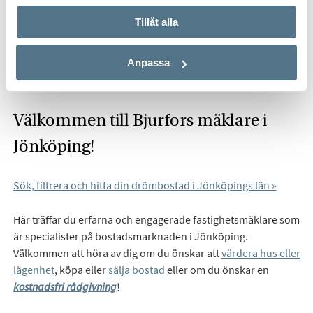
Start
Om oss
Våra kontor
Bjurfors Jönköping
Tillåt alla
Hitta mäklare i Jönköping
Anpassa
Välkommen till Bjurfors mäklare i
Jönköping!
Sök, filtrera och hitta din drömbostad i Jönköpings län »
Här träffar du erfarna och engagerade fastighetsmäklare som
är specialister på bostadsmarknaden i Jönköping.
Välkommen att höra av dig om du önskar att
värdera hus eller
lägenhet
, köpa eller
sälja bostad
eller om du önskar en
kostnadsfri rådgivning
!