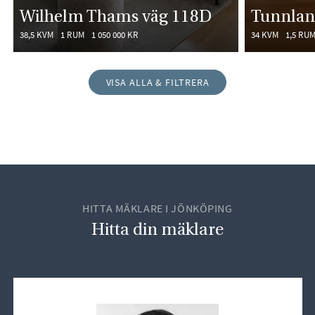
Wilhelm Thams väg 118D
Tunnlan
38,5 KVM
1 RUM
1 050 000 KR
34 KVM
1,5 RU
VISA ALLA & FILTRERA
HITTA MÄKLARE I JÖNKÖPING
Hitta din mäklare