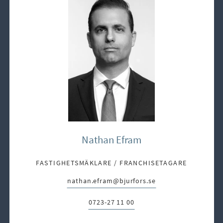
Nathan Efram
FASTIGHETSMÄKLARE / FRANCHISETAGARE
nathan.efram@bjurfors.se
E-post:
0723-27 11 00
Telefon: