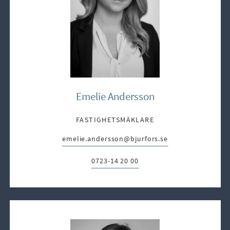
Emelie Andersson
FASTIGHETSMÄKLARE
emelie.andersson@bjurfors.se
E-post:
0723-14 20 00
Telefon: