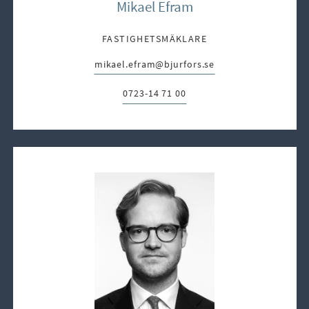
Mikael Efram
FASTIGHETSMÄKLARE
mikael.efram@bjurfors.se
E-post:
0723-14 71 00
Telefon: