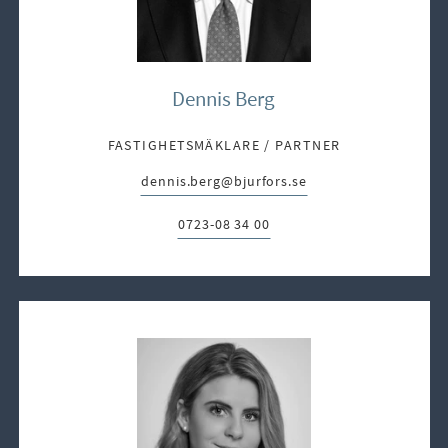
Dennis Berg
FASTIGHETSMÄKLARE / PARTNER
dennis.berg@bjurfors.se
E-post:
0723-08 34 00
Telefon: