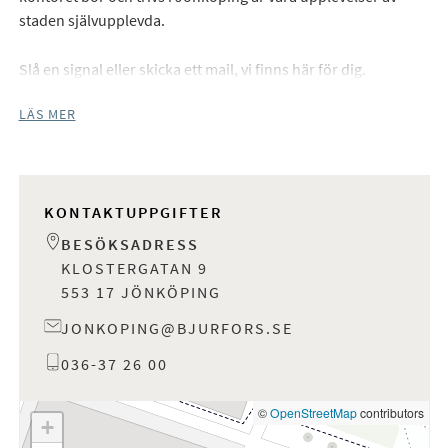
staden självupplevda.
Slå en signal eller skicka ett mail, vi finns här för dig.
LÄS MER
KONTAKTUPPGIFTER
BESÖKSADRESS
KLOSTERGATAN 9
553 17 JÖNKÖPING
JONKOPING@BJURFORS.SE
036-37 26 00
©
OpenStreetMap
contributors
+