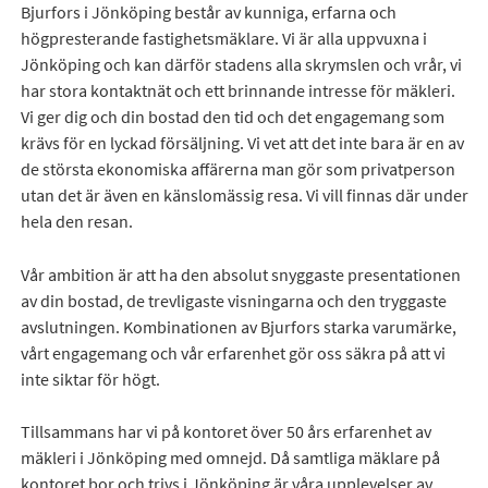
Bjurfors i Jönköping består av kunniga, erfarna och
högpresterande fastighetsmäklare. Vi är alla uppvuxna i
Jönköping och kan därför stadens alla skrymslen och vrår, vi
har stora kontaktnät och ett brinnande intresse för mäkleri.
Vi ger dig och din bostad den tid och det engagemang som
krävs för en lyckad försäljning. Vi vet att det inte bara är en av
de största ekonomiska affärerna man gör som privatperson
utan det är även en känslomässig resa. Vi vill finnas där under
hela den resan.
Vår ambition är att ha den absolut snyggaste presentationen
av din bostad, de trevligaste visningarna och den tryggaste
avslutningen. Kombinationen av Bjurfors starka varumärke,
vårt engagemang och vår erfarenhet gör oss säkra på att vi
inte siktar för högt.
Tillsammans har vi på kontoret över 50 års erfarenhet av
mäkleri i Jönköping med omnejd. Då samtliga mäklare på
kontoret bor och trivs i Jönköping är våra upplevelser av