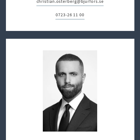
christian.osterberg@bjurfors.se
E-post:
0723-26 11 00
Telefon: