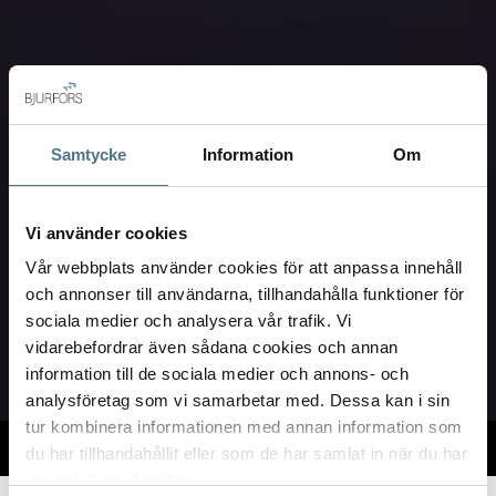
Samtycke
Information
Om
Vi använder cookies
Vår webbplats använder cookies för att anpassa innehåll
och annonser till användarna, tillhandahålla funktioner för
sociala medier och analysera vår trafik. Vi
vidarebefordrar även sådana cookies och annan
information till de sociala medier och annons- och
analysföretag som vi samarbetar med. Dessa kan i sin
tur kombinera informationen med annan information som
TILL SALU
VI PÅ KONTORET
VÄRDERA
du har tillhandahållit eller som de har samlat in när du har
använt deras tjänster.