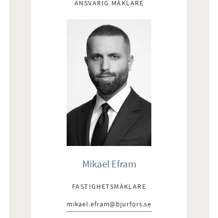
ANSVARIG MÄKLARE
Mikael Efram
FASTIGHETSMÄKLARE
mikael.efram@bjurfors.se
E-post: