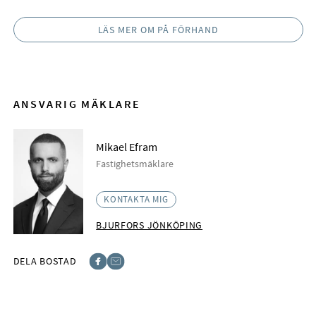
LÄS MER OM PÅ FÖRHAND
ANSVARIG MÄKLARE
Mikael Efram
Fastighetsmäklare
KONTAKTA MIG
BJURFORS JÖNKÖPING
DELA BOSTAD
Facebook
E-post