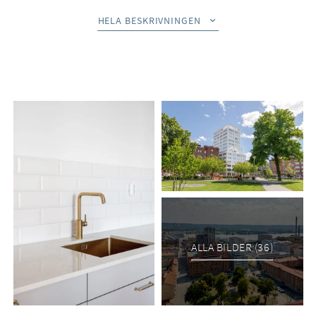
Önskas en privatvisning, kontakta mäklaren och styr upp en
HELA BESKRIVNINGEN
tid.
Det här är inte vilken lägenhet som helst. Här kliver du in i en
modern trerummare med rejält med extra tillval, där
nuvarande ägare tagit varje detalj till en ny nivå och skapat ett
hem som både imponerar och inspirerar.
Brf Park, granne med Lasarettsparken på Väster, reser sig
stolt mot himlen med sina fjorton våningar och har redan
blivit ett nytt landmärke i staden. Här bjuds du på
panoramautsikter som aldrig slutar att fascinera och en
arkitektur som sticker ut på bästa sätt. Detta är ett boende för
dig som vill ha något mer än bara en bostad, ett hem som
ALLA BILDER (36)
både representerar och inbjuder, och som ger dig utrymme
att stå värd när vänner och familj samlas.
Planlösningen i denna trerummare är generös och