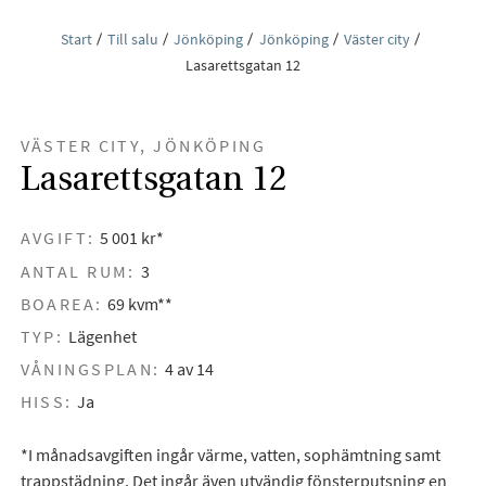
Start
Till salu
Jönköping
Jönköping
Väster city
Lasarettsgatan 12
VÄSTER CITY, JÖNKÖPING
Lasarettsgatan 12
AVGIFT:
5 001 kr*
ANTAL RUM:
3
BOAREA:
69 kvm**
TYP:
Lägenhet
VÅNINGSPLAN:
4 av 14
HISS:
Ja
*I månadsavgiften ingår värme, vatten, sophämtning samt
trappstädning. Det ingår även utvändig fönsterputsning en