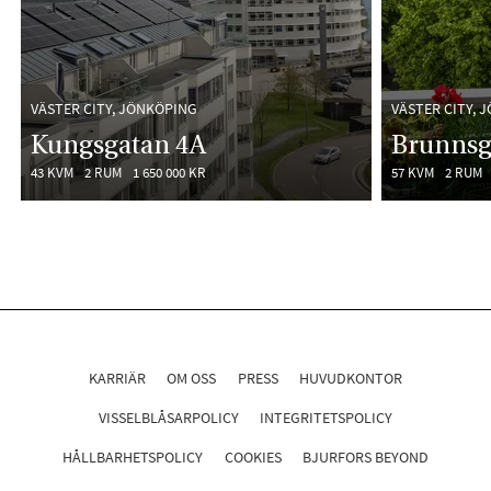
VÄSTER CITY, JÖNKÖPING
VÄSTER CITY, 
Kungsgatan 4A
Brunnsg
43 KVM
2 RUM
1 650 000 KR
57 KVM
2 RUM
KARRIÄR
OM OSS
PRESS
HUVUDKONTOR
VISSELBLÅSARPOLICY
INTEGRITETSPOLICY
HÅLLBARHETSPOLICY
COOKIES
BJURFORS BEYOND