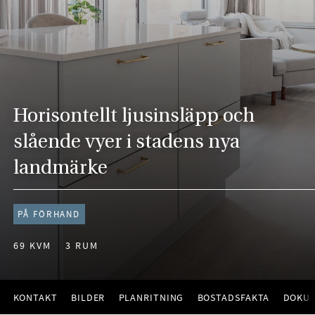
Horisontellt ljusinsläpp och
slående vyer i stadens nya
landmärke
PÅ FÖRHAND
69 KVM
3 RUM
KONTAKT
BILDER
PLANRITNING
BOSTADSFAKTA
DOKU