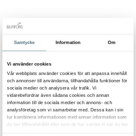
genomtänkt med stora fönster som badar rummen i dagsljus
och öppnar upp mot den fantastiska utsikten. Materialvalen
är både gedigna och tidlösa och tillsammans med de
exklusiva tillvalen skapas en atmosfär av modern elegans
som gör att hemmet bara växer i skönhet med åren.
VISA INNEHÅLL
PLANRITNING
Samtycke
Information
Om
Utöver din egen bostad får du tillgång till en rad förmåner
som gör vardagen lite mer speciell. På den fjortonde
våningen väntar en gemensam takterrass med milsvid utsikt,
VISA INNEHÅLL
FAKTA OM BOSTADEN
Vi använder cookies
huset erbjuder dessutom ett välutrustat gym, en
avkopplande bastu och en exklusiv vinkällare som blir
Vår webbplats använder cookies för att anpassa innehåll
pricken över i för den som uppskattar det goda i livet.
och annonser till användarna, tillhandahålla funktioner för
VISA INNEHÅLL
OM VÄSTER CITY
sociala medier och analysera vår trafik. Vi
vidarebefordrar även sådana cookies och annan
information till de sociala medier och annons- och
VISA INNEHÅLL
KARTA
analysföretag som vi samarbetar med. Dessa kan i sin
tur kombinera informationen med annan information som
du har tillhandahållit eller som de har samlat in när du har
VISA INNEHÅLL
BOENDEKALKYL
använt deras tjänster.