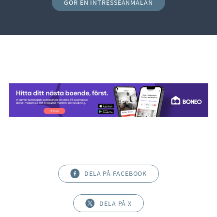
GÖR EN INTRESSEANMÄLAN
DELA PÅ FACEBOOK
DELA PÅ X