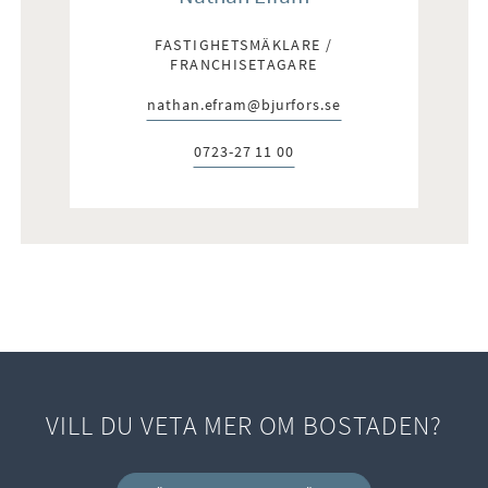
FASTIGHETSMÄKLARE /
FRANCHISETAGARE
nathan.efram@bjurfors.se
E-post:
0723-27 11 00
Telefon:
VILL DU VETA MER OM BOSTADEN?