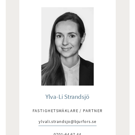
Ylva-Li Strandsjö
FASTIGHETSMÄKLARE / PARTNER
ylvali.strandsjo@bjurfors.se
E-post:
0701-64 67 44