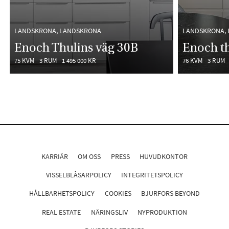
LANDSKRONA, LANDSKRONA
LANDSKRONA,
Enoch Thulins väg 30B
Enoch th
75 KVM
3 RUM
1 495 000 KR
76 KVM
3 RUM
KARRIÄR
OM OSS
PRESS
HUVUDKONTOR
VISSELBLÅSARPOLICY
INTEGRITETSPOLICY
HÅLLBARHETSPOLICY
COOKIES
BJURFORS BEYOND
REAL ESTATE
NÄRINGSLIV
NYPRODUKTION