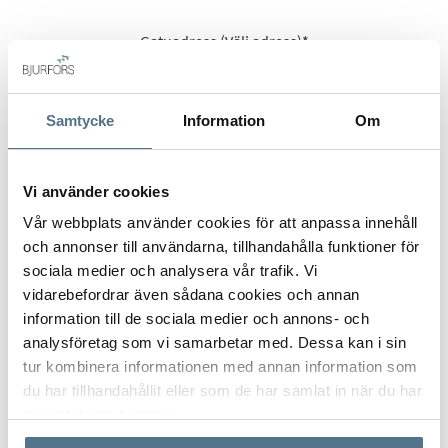
Gatuadress (Välj adress)
*
Samtycke
Information
Om
Postort
*
Vi använder cookies
Vår webbplats använder cookies för att anpassa innehåll
och annonser till användarna, tillhandahålla funktioner för
Postnummer
*
sociala medier och analysera vår trafik. Vi
vidarebefordrar även sådana cookies och annan
information till de sociala medier och annons- och
analysföretag som vi samarbetar med. Dessa kan i sin
Ange ditt postnummer (5 siffror utan mellanslag)
tur kombinera informationen med annan information som
du har tillhandahållit eller som de har samlat in när du har
använt deras tjänster.