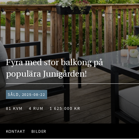
Fyra med stor balkong på
populära Junigården!
SÅLD, 2025-08-22
81 KVM
4 RUM
1 625 000 KR
KONTAKT
BILDER