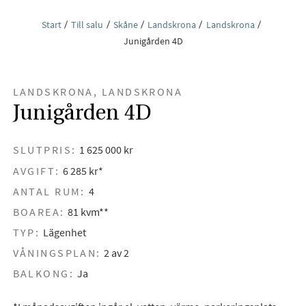
Start
Till salu
Skåne
Landskrona
Landskrona
Junigården 4D
LANDSKRONA, LANDSKRONA
Junigården 4D
SLUTPRIS:
1 625 000 kr
AVGIFT:
6 285 kr*
ANTAL RUM:
4
BOAREA:
81 kvm**
TYP:
Lägenhet
VÅNINGSPLAN:
2 av 2
BALKONG:
Ja