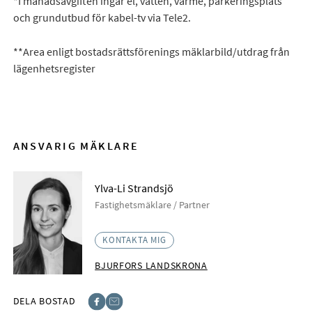
*I månadsavgiften ingår el, vatten, värme, parkeringsplats
och grundutbud för kabel-tv via Tele2.
**Area enligt bostadsrättsförenings mäklarbild/utdrag från
lägenhetsregister
ANSVARIG MÄKLARE
Ylva-Li Strandsjö
Fastighetsmäklare / Partner
KONTAKTA MIG
BJURFORS LANDSKRONA
DELA BOSTAD