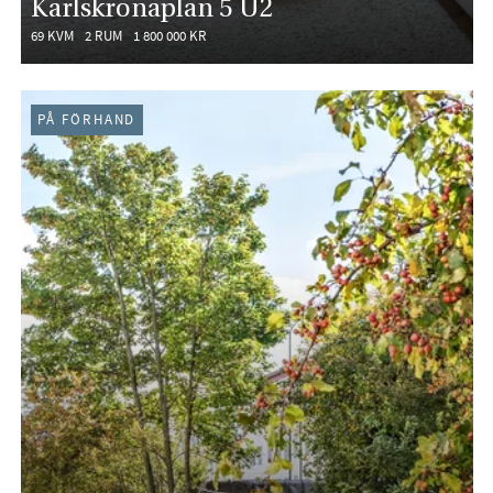
Karlskronaplan 5 U2
69 KVM
2 RUM
1 800 000 KR
PÅ FÖRHAND