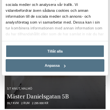
sociala medier och analysera vår trafik. Vi
vidarebefordrar även sådana cookies och annan
information till de sociala medier och annons- och
analysföretag som vi samarbetar med. Dessa kan i sin
tur kombinera informationen med annan information som
du har tillhandahållit eller som de har samlat in när du har
använt deras tjänster.
Tillåt alla
Anpassa
S:T KNUT, MALMÖ
Mäster Danielsgatan 5B
39,7 KVM
2 RUM
2 295 000 KR