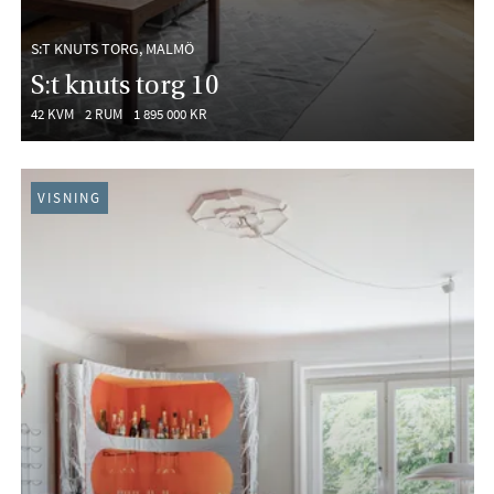
S:T KNUTS TORG, MALMÖ
S:t knuts torg 10
42 KVM
2 RUM
1 895 000 KR
VISNING