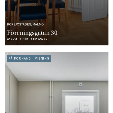
RÖRSJÖSTADEN, MALMÖ
Föreningsgatan 30
66 KVM
2 RUM
2 995 000 KR
PÅ FÖRHAND
VISNING