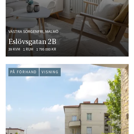
VÄSTRA SORGENFRI, MALMÖ
Eslövsgatan 2B
39 KVM
1 RUM
1 795 000 KR
PÅ FÖRHAND
VISNING