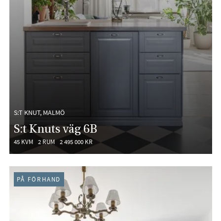
S:T KNUT, MALMÖ
S:t Knuts väg 6B
45 KVM
2 RUM
2 495 000 KR
PÅ FÖRHAND