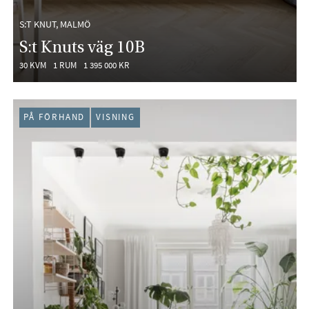
S:T KNUT, MALMÖ
S:t Knuts väg 10B
30 KVM
1 RUM
1 395 000 KR
PÅ FÖRHAND
VISNING