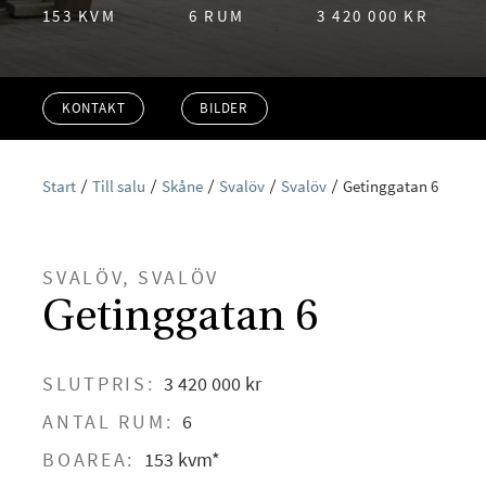
153 KVM
6 RUM
3 420 000 KR
KONTAKT
BILDER
Start
Till salu
Skåne
Svalöv
Svalöv
Getinggatan 6
SVALÖV, SVALÖV
Getinggatan 6
SLUTPRIS:
3 420 000 kr
ANTAL RUM:
6
BOAREA:
153 kvm*