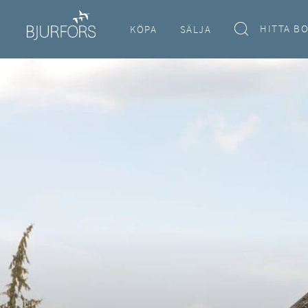
HITTA B
KÖPA
SÄLJA