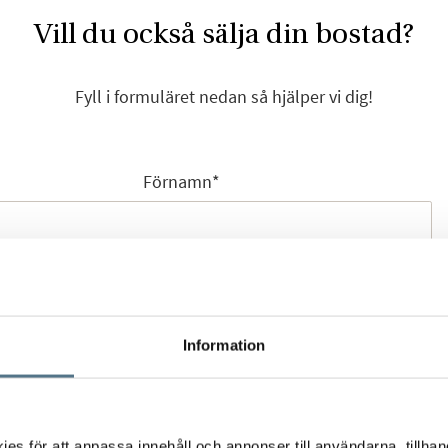
Vill du också sälja din bostad?
Fyll i formuläret nedan så hjälper vi dig!
Förnamn
*
Efternamn
*
Information
Mobilnummer
*
s för att anpassa innehåll och annonser till användarna, tillhand