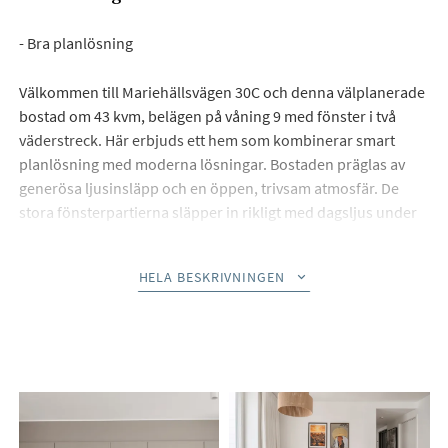
- Bra planlösning
Välkommen till Mariehällsvägen 30C och denna välplanerade
bostad om 43 kvm, belägen på våning 9 med fönster i två
väderstreck. Här erbjuds ett hem som kombinerar smart
planlösning med moderna lösningar. Bostaden präglas av
generösa ljusinsläpp och en öppen, trivsam atmosfär. De
stora fönsterpartierna släpper in rikligt med dagsljus under
hela dagen och skapar en inbjudande känsla i samtliga rum.
Planlösningen är genomtänkt med sociala ytor som passar
HELA BESKRIVNINGEN
lika bra för vardagsliv som för umgänge, samtidigt som
bostaden erbjuder goda förvaringsmöjligheter och en
effektiv användning av varje kvadratmeter.
Här bor du i ett ultimat läge med lekplats på gården, direkt
närhet till Sundbyberg och dess utbud av butiker,
restauranger, caféer, gym, välsorterade matbutiker och