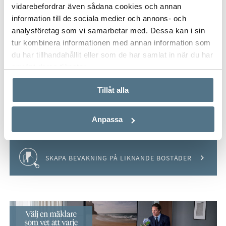
vidarebefordrar även sådana cookies och annan
information till de sociala medier och annons- och
analysföretag som vi samarbetar med. Dessa kan i sin
VISA INNEHÅLL
OM BROMMA - MARIEHÄLL
tur kombinera informationen med annan information som
du har tillhandahållit eller som de har samlat in när du har
använt deras tjänster.
VISA INNEHÅLL
KARTA
Tillåt alla
VISA INNEHÅLL
BOENDEKALKYL
Anpassa
Håll koll på detta objekt
SKAPA BEVAKNING PÅ LIKNANDE BOSTÄDER