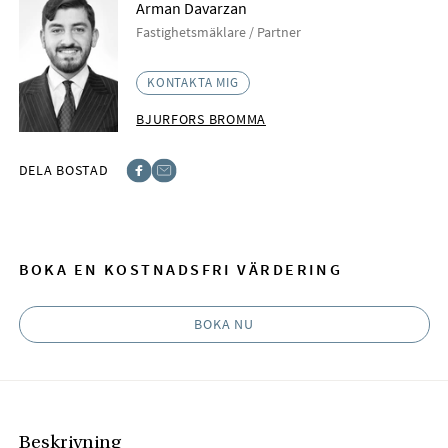
Arman Davarzan
Fastighetsmäklare / Partner
KONTAKTA MIG
BJURFORS BROMMA
DELA BOSTAD
Facebook
E-post
BOKA EN KOSTNADSFRI VÄRDERING
BOKA NU
Beskrivning