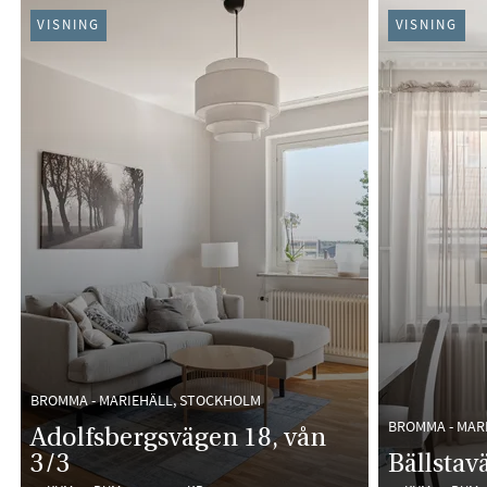
VISNING
VISNING
BROMMA - MARIEHÄLL, STOCKHOLM
BROMMA - MAR
Adolfsbergsvägen 18, vån
3/3
Bällstav