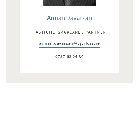
Arman Davarzan
FASTIGHETSMÄKLARE / PARTNER
arman.davarzan@bjurfors.se
E-post:
0737-63 04 30
Telefon: