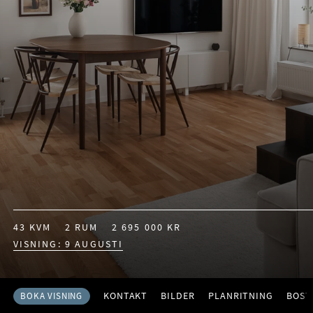
43 KVM
2 RUM
2 695 000 KR
VISNING: 9 AUGUSTI
KONTAKT
BILDER
PLANRITNING
BOST
BOKA VISNING