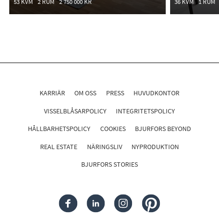
53 KVM
2 RUM
2 750 000 KR
36 KVM
1 RUM
KARRIÄR
OM OSS
PRESS
HUVUDKONTOR
VISSELBLÅSARPOLICY
INTEGRITETSPOLICY
HÅLLBARHETSPOLICY
COOKIES
BJURFORS BEYOND
REAL ESTATE
NÄRINGSLIV
NYPRODUKTION
BJURFORS STORIES
FACEBOOK
LINKEDIN
INSTAGRAM
PINTEREST