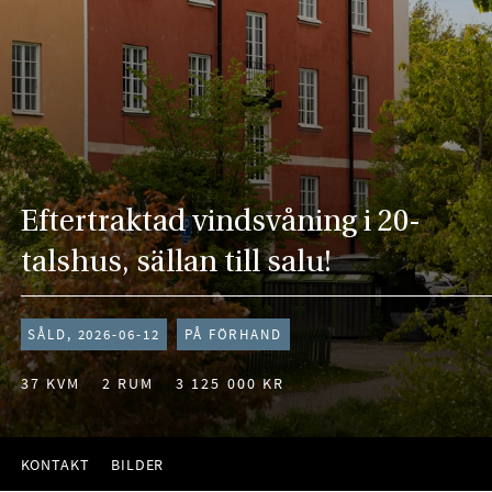
Eftertraktad vindsvåning i 20-
talshus, sällan till salu!
SÅLD, 2026-06-12
PÅ FÖRHAND
37 KVM
2 RUM
3 125 000 KR
KONTAKT
BILDER