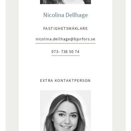
Nicolina Dellhage
FASTIGHETSMÄKLARE
nicolina.dellhage@bjurfors.se
E-post:
073- 738 50 74
Telefon:
EXTRA KONTAKTPERSON