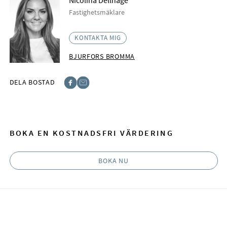
Nicolina Dellhage
Fastighetsmäklare
KONTAKTA MIG
BJURFORS BROMMA
DELA BOSTAD
Facebook
E-post
BOKA EN KOSTNADSFRI VÄRDERING
BOKA NU