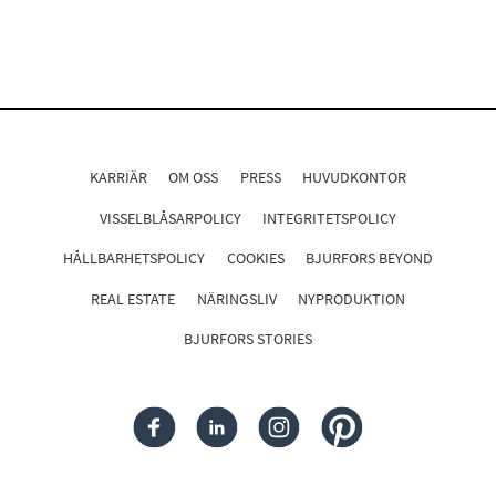
KARRIÄR
OM OSS
PRESS
HUVUDKONTOR
VISSELBLÅSARPOLICY
INTEGRITETSPOLICY
HÅLLBARHETSPOLICY
COOKIES
BJURFORS BEYOND
REAL ESTATE
NÄRINGSLIV
NYPRODUKTION
BJURFORS STORIES
FACEBOOK
LINKEDIN
INSTAGRAM
PINTEREST
Följ oss i sociala medier