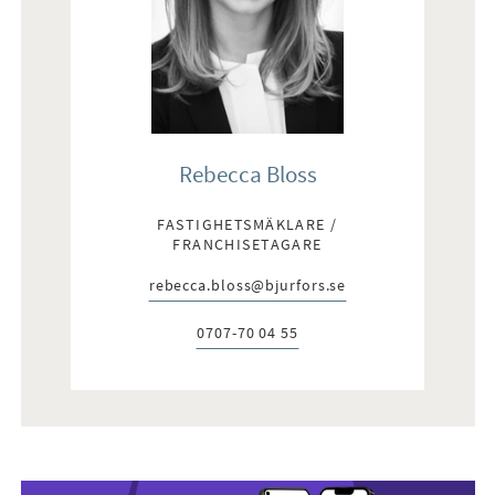
Rebecca Bloss
FASTIGHETSMÄKLARE /
FRANCHISETAGARE
rebecca.bloss@bjurfors.se
E-post:
0707-70 04 55
Telefon: