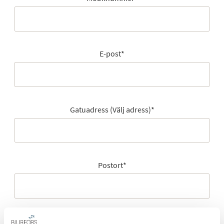
E-post
*
Gatuadress (Välj adress)
*
Postort
*
Postnummer
*