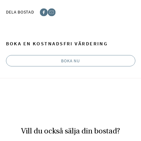
DELA BOSTAD
Facebook
E-post
BOKA EN KOSTNADSFRI VÄRDERING
BOKA NU
Vill du också sälja din bostad?