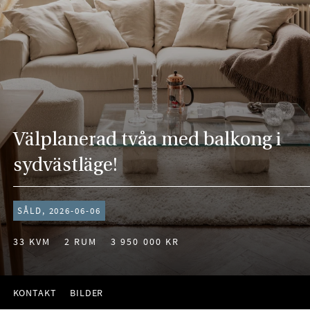
Välplanerad tvåa med balkong i
sydvästläge!
SÅLD, 2026-06-06
33 KVM
2 RUM
3 950 000 KR
KONTAKT
BILDER