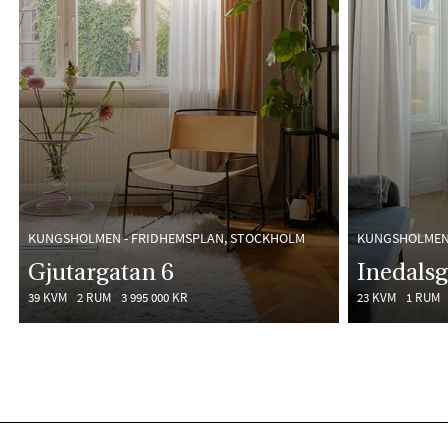
KUNGSHOLMEN - FRIDHEMSPLAN, STOCKHOLM
KUNGSHOLMEN 
Gjutargatan 6
Inedalsg
39 KVM
2 RUM
3 995 000 KR
23 KVM
1 RUM