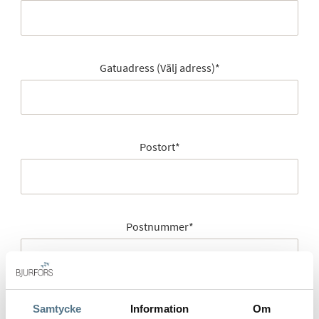
Gatuadress (Välj adress)
*
Postort
*
Postnummer
*
Ange ditt postnummer (5 siffror utan mellanslag)
Samtycke
Information
Om