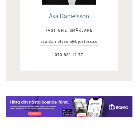
Åsa Danielsson
FASTIGHETSMÄKLARE
asa.danielsson@bjurfors.se
E-post:
070-881 12 77
Telefon: