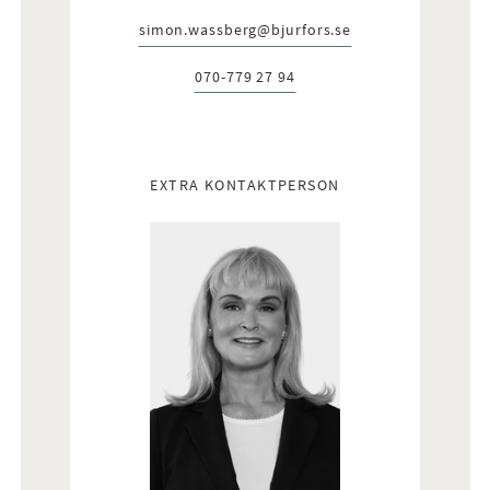
simon.wassberg@bjurfors.se
E-post:
070-779 27 94
Telefon:
EXTRA KONTAKTPERSON