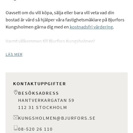
Oavsett om du vill köpa, sälja eller bara vill veta vad din
bostad är värd så hjälper våra fastighetsmäklare på Bjurfors
Kungsholmen gärna dig med en
kostnadsfri värdering
.
Varmt välkommen till Bjurfors Kungsholmen!
LÄS MER
KONTAKTUPPGIFTER
BESÖKSADRESS
HANTVERKARGATAN 59
112 31 STOCKHOLM
KUNGSHOLMEN@BJURFORS.SE
08-520 26 110