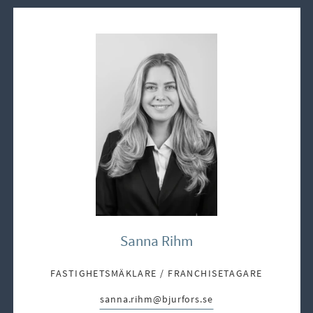
Sanna Rihm
FASTIGHETSMÄKLARE / FRANCHISETAGARE
sanna.rihm@bjurfors.se
E-post: