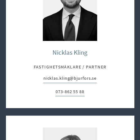
Nicklas Kling
FASTIGHETSMÄKLARE / PARTNER
nicklas.kling@bjurfors.se
E-post:
073-862 55 88
Telefon: