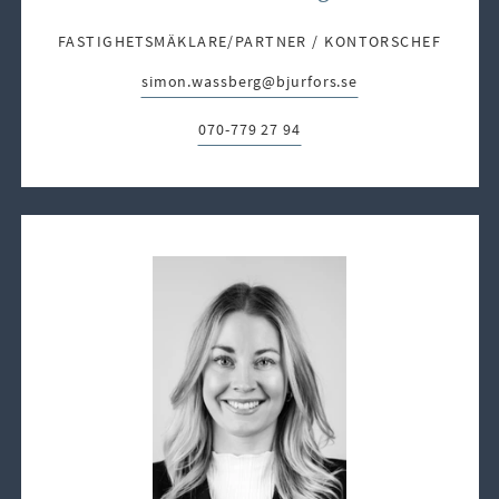
FASTIGHETSMÄKLARE/PARTNER / KONTORSCHEF
simon.wassberg@bjurfors.se
E-post:
070-779 27 94
Telefon: