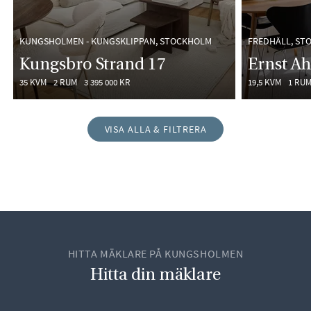
KUNGSHOLMEN - KUNGSKLIPPAN, STOCKHOLM
FREDHÄLL, ST
Kungsbro Strand 17
Ernst Ah
35 KVM
2 RUM
3 395 000 KR
19,5 KVM
1 RU
VISA ALLA & FILTRERA
HITTA MÄKLARE PÅ KUNGSHOLMEN
Hitta din mäklare