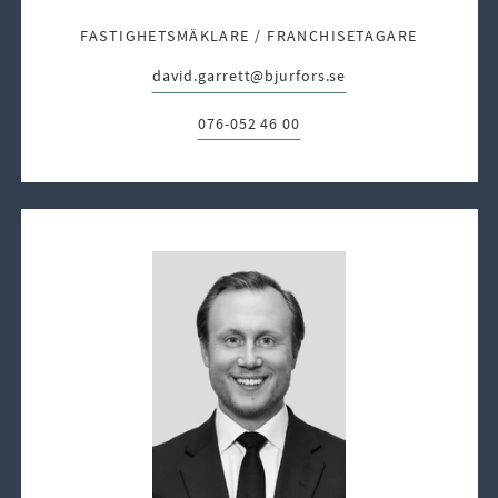
FASTIGHETSMÄKLARE / FRANCHISETAGARE
david.garrett@bjurfors.se
E-post:
076-052 46 00
Telefon: