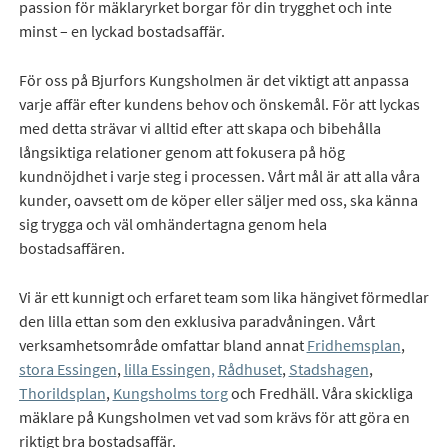
passion för mäklaryrket borgar för din trygghet och inte
minst – en lyckad bostadsaffär.
För oss på Bjurfors Kungsholmen är det viktigt att anpassa
varje affär efter kundens behov och önskemål. För att lyckas
med detta strävar vi alltid efter att skapa och bibehålla
långsiktiga relationer genom att fokusera på hög
kundnöjdhet i varje steg i processen. Vårt mål är att alla våra
kunder, oavsett om de köper eller säljer med oss, ska känna
sig trygga och väl omhändertagna genom hela
bostadsaffären.
Vi är ett kunnigt och erfaret team som lika hängivet förmedlar
den lilla ettan som den exklusiva paradvåningen. Vårt
verksamhetsområde omfattar bland annat
Fridhemsplan
,
stora Essingen
,
lilla Essingen,
Rådhuset
,
Stadshagen
,
Thorildsplan
,
Kungsholms torg
och Fredhäll. Våra skickliga
mäklare på Kungsholmen vet vad som krävs för att göra en
riktigt bra bostadsaffär.