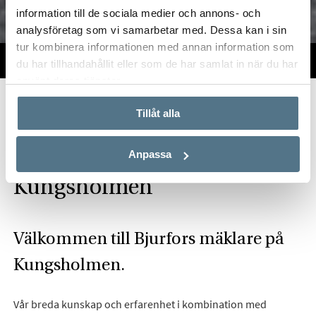
information till de sociala medier och annons- och
analysföretag som vi samarbetar med. Dessa kan i sin
tur kombinera informationen med annan information som
TILL SALU
VI PÅ KONTORET
VÄRDERA
du har tillhandahållit eller som de har samlat in när du har
använt deras tjänster.
Start
Om oss
Våra kontor
Stockholm
Bjurfors Kungsholmen
Tillåt alla
Hitta mäklare på
Anpassa
Kungsholmen
Välkommen till Bjurfors mäklare på
Kungsholmen.
Vår breda kunskap och erfarenhet i kombination med