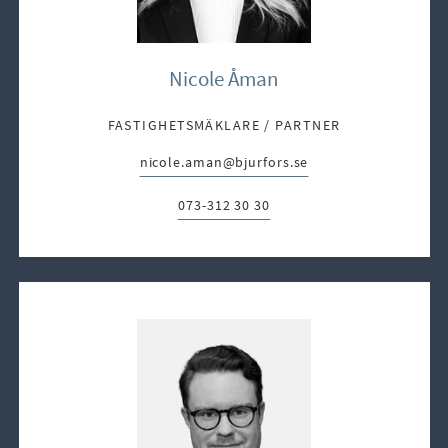
Nicole Åman
FASTIGHETSMÄKLARE / PARTNER
nicole.aman@bjurfors.se
E-post:
073-312 30 30
Telefon: