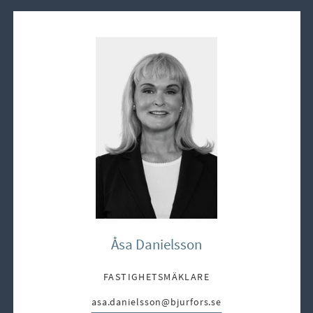
Åsa Danielsson
FASTIGHETSMÄKLARE
asa.danielsson@bjurfors.se
E-post: