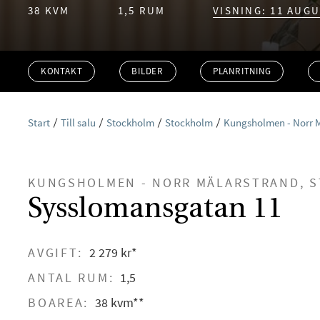
38 KVM
1,5 RUM
VISNING: 11 AUGU
KONTAKT
BILDER
PLANRITNING
Start
Till salu
Stockholm
Stockholm
Kungsholmen - Norr 
KUNGSHOLMEN - NORR MÄLARSTRAND, 
Sysslomansgatan 11
AVGIFT:
2 279 kr*
ANTAL RUM:
1,5
BOAREA:
38 kvm**