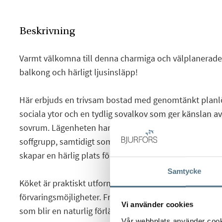
Beskrivning
Varmt välkomna till denna charmiga och välplanerad
balkong och härligt ljusinsläpp!
Här erbjuds en trivsam bostad med genomtänkt planl
sociala ytor och en tydlig sovalkov som ger känslan av
sovrum. Lägenheten har ett rymligt vardagsrum med go
soffgrupp, samtidigt som den naturliga matplatsen i an
skapar en härlig plats för middagar och umgänge.
Samtycke
Köket är praktiskt utformat med bra arbetsytor, disk
förvaringsmöjligheter. Från bostadens sociala del nås
Vi använder cookies
som blir en naturlig förlängning av hemmet under år
Vår webbplats använder cookie