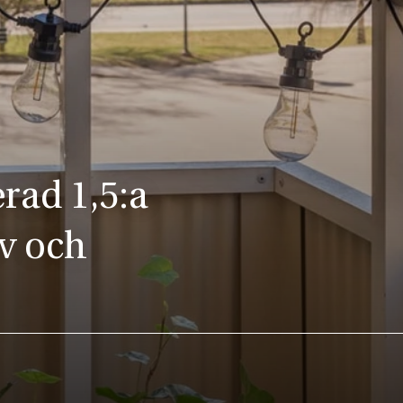
rad 1,5:a
v och