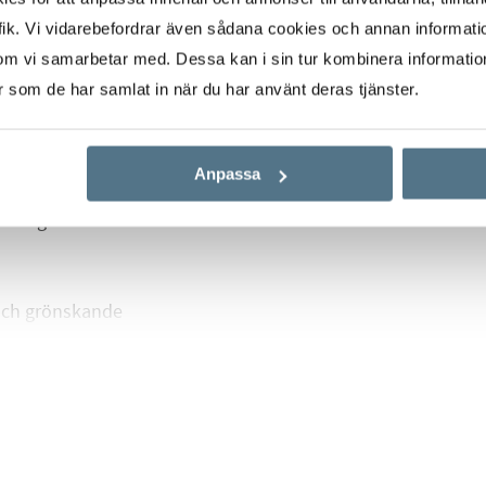
ik. Vi vidarebefordrar även sådana cookies och annan informatio
vskild sovdel.
om vi samarbetar med. Dessa kan i sin tur kombinera informati
n, vilket gör vardagen
er som de har samlat in när du har använt deras tjänster.
m bra
Anpassa
kterrass som kan
rlig utsikt över
 och grönskande
vt med närhet till
adstråk längs vattnet
 och service. För den
är slingan runt
 dessutom mycket goda