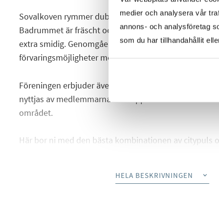
medier och analysera vår traf
Sovalkoven rymmer dubbelsäng och skapar en smart a
annons- och analysföretag s
Badrummet är fräscht och funktionellt med tvättmaski
som du har tillhandahållit ell
extra smidig. Genomgående i bostaden finns dessuto
förvaringsmöjligheter med flera garderober.
Föreningen erbjuder även en mycket fin gemensam ta
nyttjas av medlemmarna – en uppskattad bonus med hä
området.
Här bor ni med den bästa kombinationen av citypuls
omgivningar. Läget på Kungsholmen är mycket attrakti
Rålambshovsparken, Norr Mälarstrand, vackra promen
HELA BESKRIVNINGEN
samt ett stort utbud av restauranger, caféer, shopping
som gillar motion finns fina löprundor längs vattnet, d
Kungsholmen är cirka 10 km. Kommunikationerna är