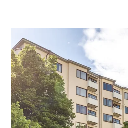
med tunnelbana, bussar och flygbuss inom bekvämt a
Varmt välkomna på visning!