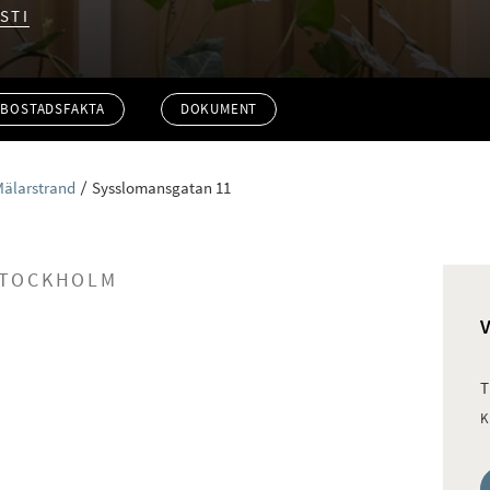
STI
BOSTADSFAKTA
DOKUMENT
Mälarstrand
Sysslomansgatan 11
STOCKHOLM
T
K