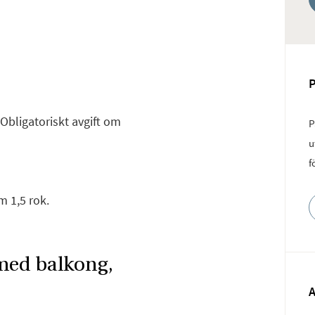
 Obligatoriskt avgift om
P
u
f
 1,5 rok.
med balkong,