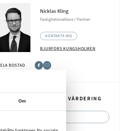
Nicklas Kling
Fastighetsmäklare / Partner
KONTAKTA MIG
BJURFORS KUNGSHOLMEN
ELA BOSTAD
book
t
BOKA EN KOSTNADSFRI VÄRDERING
Om
BOKA NU
ahålla funktioner för sociala