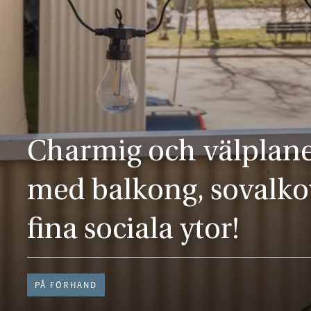
Charmig och välplane
med balkong, sovalko
fina sociala ytor!
PÅ FÖRHAND