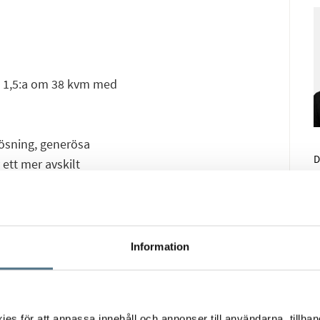
e 1,5:a om 38 kvm med
ösning, generösa
D
 ett mer avskilt
Face
E-pos
tt om plats för större
slutning till köket
Information
maskin och goda
 den trevliga balkongen,
ets varmare månader.
s för att anpassa innehåll och annonser till användarna, tillhand