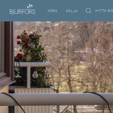
HITTA B
KÖPA
SÄLJA