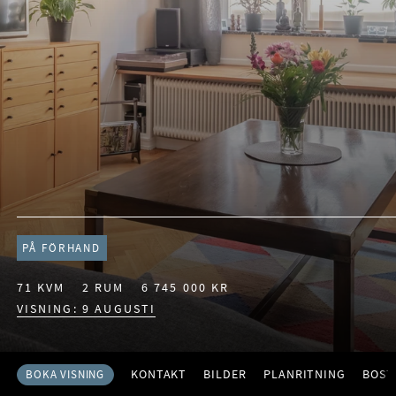
PÅ FÖRHAND
71 KVM
2 RUM
6 745 000 KR
VISNING: 9 AUGUSTI
KONTAKT
BILDER
PLANRITNING
BOST
BOKA VISNING