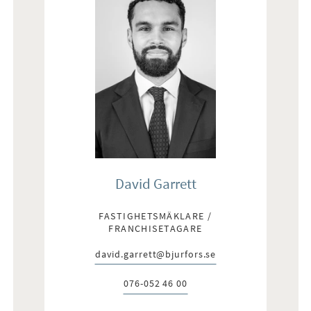
David Garrett
FASTIGHETSMÄKLARE /
FRANCHISETAGARE
david.garrett@bjurfors.se
E-post:
076-052 46 00
Telefon: