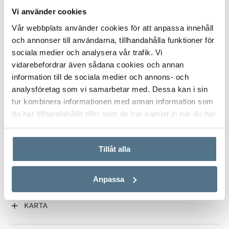
information:
Vi använder cookies
0760-524600
david.garrett@bjurfors.se
Vår webbplats använder cookies för att anpassa innehåll
och annonser till användarna, tillhandahålla funktioner för
sociala medier och analysera vår trafik. Vi
vidarebefordrar även sådana cookies och annan
information till de sociala medier och annons- och
analysföretag som vi samarbetar med. Dessa kan i sin
VISA INNEHÅLL
PLANRITNING
tur kombinera informationen med annan information som
du har tillhandahållit eller som de har samlat in när du har
använt deras tjänster.
VISA INNEHÅLL
FAKTA OM BOSTADEN
Tillåt alla
VISA INNEHÅLL
OM KUNGSHOLMEN
Anpassa
VISA INNEHÅLL
KARTA