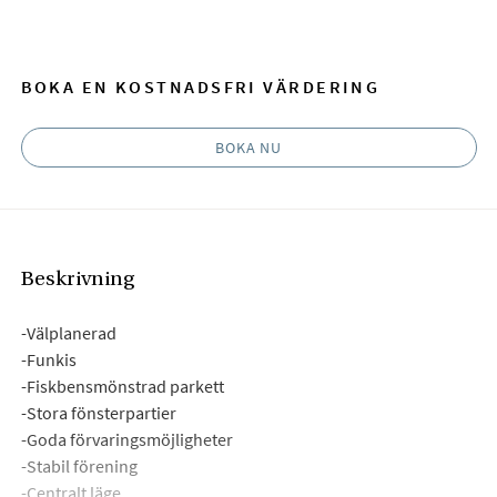
Facebook
E-post
BOKA EN KOSTNADSFRI VÄRDERING
BOKA NU
Beskrivning
-Välplanerad
-Funkis
-Fiskbensmönstrad parkett
-Stora fönsterpartier
-Goda förvaringsmöjligheter
-Stabil förening
-Centralt läge