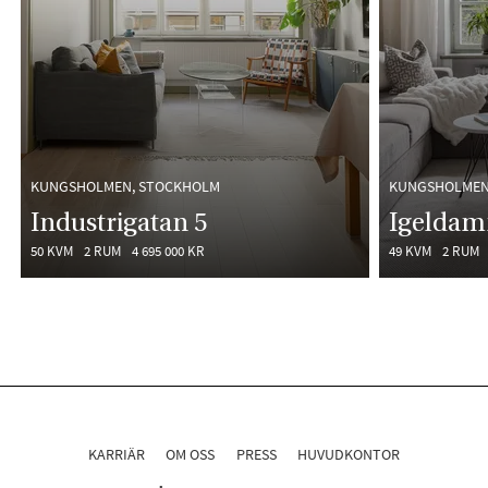
KUNGSHOLMEN, STOCKHOLM
KUNGSHOLMEN
Industrigatan 5
Igeldam
50 KVM
2 RUM
4 695 000 KR
49 KVM
2 RUM
KARRIÄR
OM OSS
PRESS
HUVUDKONTOR