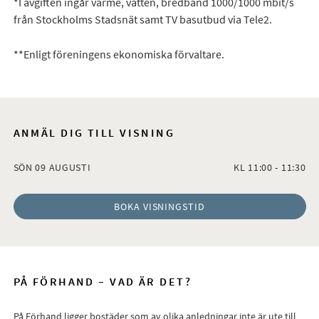
*I avgiften ingår värme, vatten, bredband 1000/1000 mbit/s
från Stockholms Stadsnät samt TV basutbud via Tele2.
**Enligt föreningens ekonomiska förvaltare.
ANMÄL DIG TILL VISNING
SÖN 09 AUGUSTI
KL 11:00 - 11:30
BOKA VISNINGSTID
PÅ FÖRHAND – VAD ÄR DET?
På Förhand ligger bostäder som av olika anledningar inte är ute till