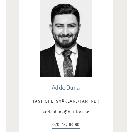
Adde Duna
FASTIGHETSMÄKLARE/PARTNER
adde.duna@bjurfors.se
E-post:
070-782 00 80
Telefon: