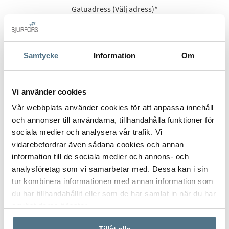
Gatuadress (Välj adress)
*
Samtycke
Information
Om
Postort
*
Vi använder cookies
Vår webbplats använder cookies för att anpassa innehåll
och annonser till användarna, tillhandahålla funktioner för
Postnummer
*
sociala medier och analysera vår trafik. Vi
vidarebefordrar även sådana cookies och annan
information till de sociala medier och annons- och
Ange ditt postnummer (5 siffror utan mellanslag)
analysföretag som vi samarbetar med. Dessa kan i sin
tur kombinera informationen med annan information som
du har tillhandahållit eller som de har samlat in när du har
använt deras tjänster.