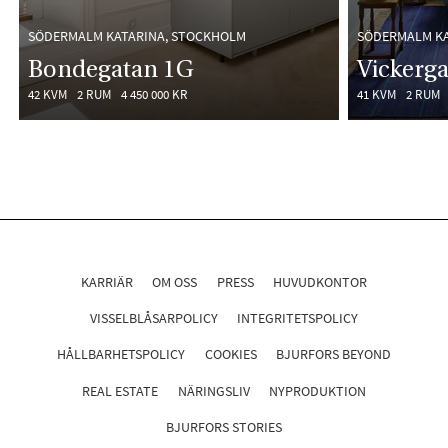
SÖDERMALM KATARINA, STOCKHOLM
SÖDERMALM KA
Bondegatan 1G
Vickerga
42 KVM
2 RUM
4 450 000 KR
41 KVM
2 RUM
KARRIÄR
OM OSS
PRESS
HUVUDKONTOR
VISSELBLÅSARPOLICY
INTEGRITETSPOLICY
HÅLLBARHETSPOLICY
COOKIES
BJURFORS BEYOND
REAL ESTATE
NÄRINGSLIV
NYPRODUKTION
BJURFORS STORIES