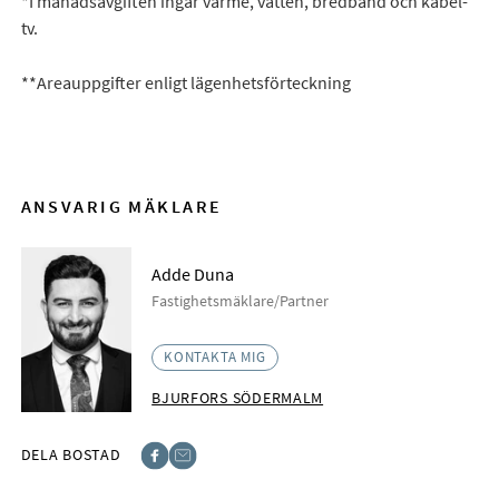
*I månadsavgiften ingår värme, vatten, bredband och kabel-
tv.
**Areauppgifter enligt lägenhetsförteckning
ANSVARIG MÄKLARE
Adde Duna
Fastighetsmäklare/Partner
KONTAKTA MIG
BJURFORS SÖDERMALM
DELA BOSTAD
Facebook
E-post