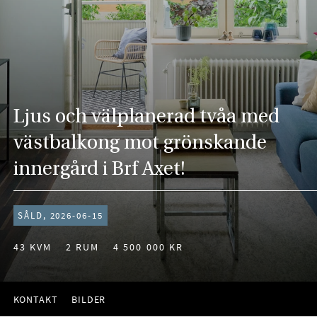
Ljus och välplanerad tvåa med
västbalkong mot grönskande
innergård i Brf Axet!
SÅLD, 2026-06-15
43 KVM
2 RUM
4 500 000 KR
KONTAKT
BILDER