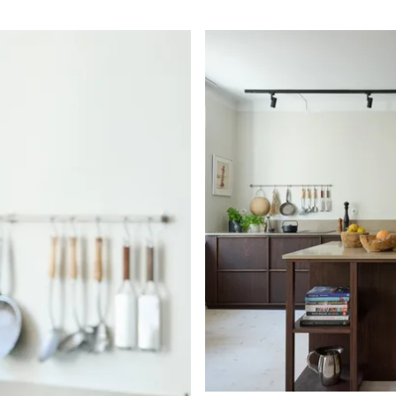
lanlösningen skapar
tt fantastiskt
oda
ar till ett prydligt och
udande sätt, där den
pa fönsternischerna
m plats för umgänge,
emtrevlig miljö.
e mot föreningens
syta vid behov. Det
al och erbjuder hög