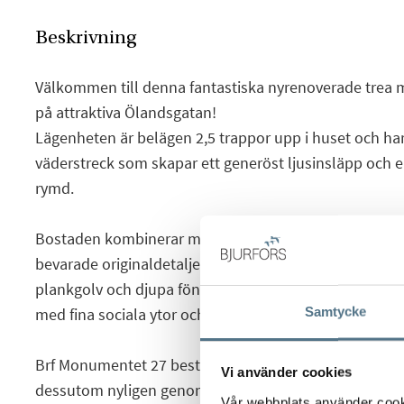
Beskrivning
Välkommen till denna fantastiska nyrenoverade tre
på attraktiva Ölandsgatan!
Lägenheten är belägen 2,5 trappor upp i huset och har 
väderstreck som skapar ett generöst ljusinsläpp och e
rymd.
Bostaden kombinerar modern renovering med vacker 
bevarade originaldetaljer såsom spröjsade fönster, ge
plankgolv och djupa fönsternischer. Planlösningen är 
Samtycke
med fina sociala ytor och gott om förvaring.
Brf Monumentet 27 består av 34 lägenheter och äger 
Vi använder cookies
dessutom nyligen genomfört ett stambyte, vilket ger e
Vår webbplats använder cookie