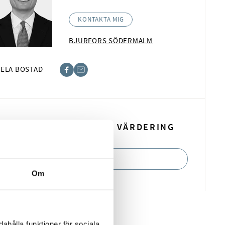
KONTAKTA MIG
BJURFORS SÖDERMALM
ELA BOSTAD
book
t
BOKA EN KOSTNADSFRI VÄRDERING
BOKA NU
Om
ahålla funktioner för sociala