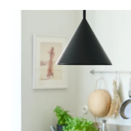
kvadratmeter är genomtänkt och den genomgående p
ett naturligt flöde mellan rummen, generösa ytor och e
ljusinsläpp från två väderstreck.
Hallen ger ett stilrent och ordnat första intryck med g
förvaringsmöjligheter i platsbyggda garderober som bidr
funktionellt hem.
Kök och vardagsrum samspelar på ett socialt och inbj
generösa takhöjden, de spröjsade fönstren och de dju
ger rummen både rymd och karaktär. Här finns gott o
middagar och sociala tillställningar i en trivsam och h
Bostaden erbjuder två rofyllda sovrum med lugnt läg
innergård med plats för både säng, förvaring och arbet
stilrena badrummet är nyrenoverat i tidlösa materialv