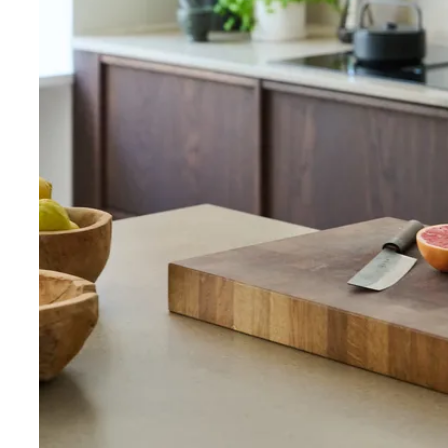
komfort i vardagen.
Rumsbeskrivning
Hall
Rymlig och välkomnande hall med plats för avhängning 
anslutning till hallen finns fyra platsbyggda garderobe
Badrum
Smakfullt nyrenoverat badrum med moderna material
dusch, golvvärme, wc, handfat med kommod samt tvät
funktionellt och tidlöst rum med god förvaring.
Kök