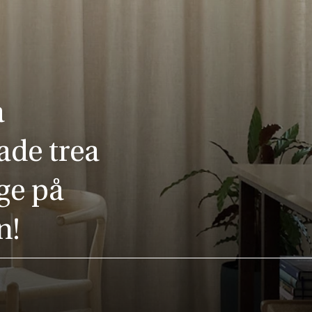
a
ade trea
ge på
n!