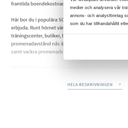
framtida boendekostnader.
medier och analysera vår traf
annons- och analysföretag s
Här bor du i populära SOFO, med närhet till allt det 
som du har tillhandahållit ell
erbjuda. Runt hörnet väntar Skanstull med ett rikt utb
träningscenter, butiker, livsmedelsaffärer och Eriksdal
promenadavstånd nås även Lilla Blecktornsparken, N
samt vackra promenadstråk längs Norra Hammarbyha
Utmärkta kommunikationer med Skanstulls tunnelbana
endast ett stenkast bort.
HELA BESKRIVNINGEN
Interiör
Redan vid ytterdörren möts vi av en inbjudande och e
klassiska 20-talskaraktären möter en smakfull och mo