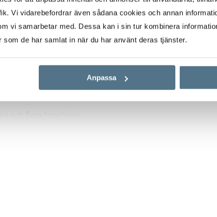
ik. Vi vidarebefordrar även sådana cookies och annan informatio
om vi samarbetar med. Dessa kan i sin tur kombinera informati
bästa Södermalm har att
er som de har samlat in när du har använt deras tjänster.
ud av restauranger,
sbadet. På kort
ytorget, grönområden
Anpassa
mnen och Årstaviken.
 och flera busslinjer
legant bostad där den
dern renovering. Varje