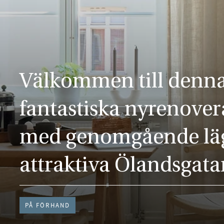
Välkommen till denn
fantastiska nyrenover
med genomgående lä
attraktiva Ölandsgata
PÅ FÖRHAND