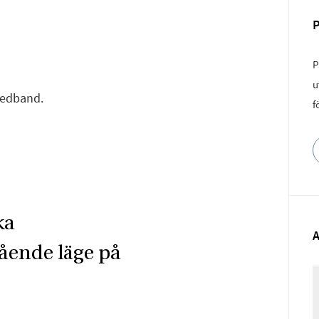
P
u
redband.
f
ka
ående läge på