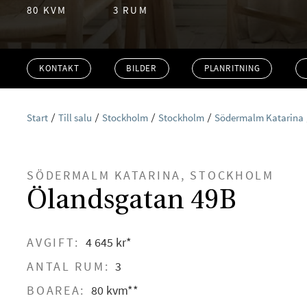
80 KVM
3 RUM
KONTAKT
BILDER
PLANRITNING
Start
Till salu
Stockholm
Stockholm
Södermalm Katarina
SÖDERMALM KATARINA, STOCKHOLM
Ölandsgatan 49B
AVGIFT:
4 645 kr*
ANTAL RUM:
3
BOAREA:
80 kvm**