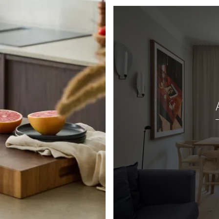
och förvaring. I direkt
r.
val. Utrustat med
tmaskin. Ett