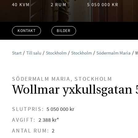
40 KVM
2 RUM
5 050 000 KR
KONTAKT
BILDER
Start
Till salu
Stockholm
Stockholm
Södermalm Maria
W
SÖDERMALM MARIA, STOCKHOLM
Wollmar yxkullsgatan 5
SLUTPRIS:
5 050 000 kr
AVGIFT:
2 388 kr*
ANTAL RUM:
2