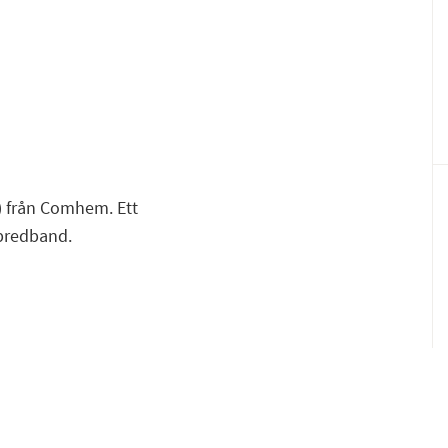
F
E
d) från Comhem. Ett
 bredband.