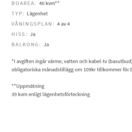
BOAREA:
40 kvm**
TYP:
Lägenhet
VÅNINGSPLAN:
4 av 4
HISS:
Ja
BALKONG:
Ja
*I avgiften ingår värme, vatten och kabel-tv (basutbu
obligatoriska månadstillägg om 109kr tillkommer för
**Uppmätning
39 kvm enligt lägenhetsförteckning