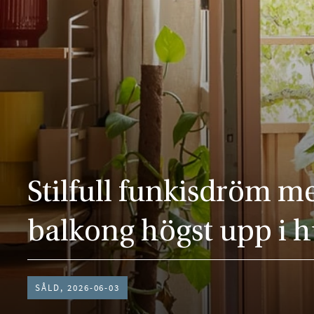
Stilfull funkisdröm me
balkong högst upp i h
SÅLD, 2026-06-03