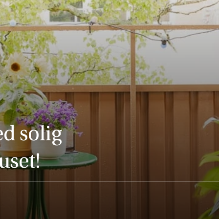
d solig
uset!