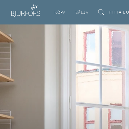
HITTA B
KÖPA
SÄLJA