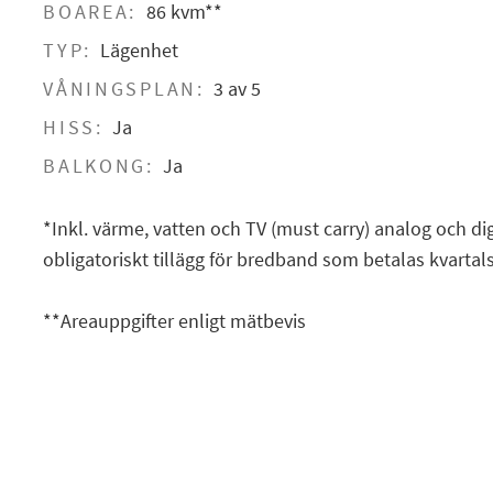
BOAREA:
86 kvm**
TYP:
Lägenhet
VÅNINGSPLAN:
3 av 5
HISS:
Ja
BALKONG:
Ja
*Inkl. värme, vatten och TV (must carry) analog och dig
obligatoriskt tillägg för bredband som betalas kvartalsv
**Areauppgifter enligt mätbevis