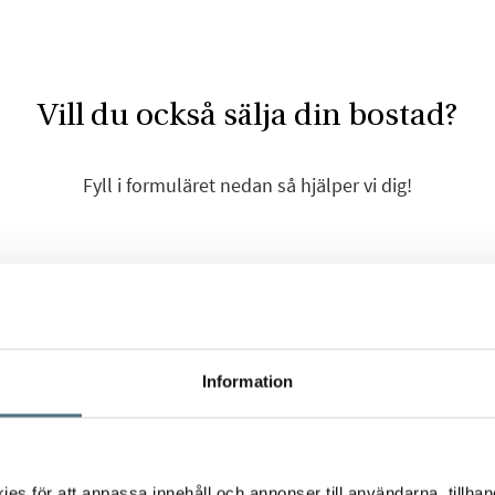
Vill du också sälja din bostad?
Fyll i formuläret nedan så hjälper vi dig!
Förnamn
*
Information
Efternamn
*
s för att anpassa innehåll och annonser till användarna, tillhand