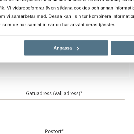
ik. Vi vidarebefordrar även sådana cookies och annan informatio
om vi samarbetar med. Dessa kan i sin tur kombinera informati
Mobilnummer
*
er som de har samlat in när du har använt deras tjänster.
Anpassa
E-post
*
Gatuadress (Välj adress)
*
Postort
*