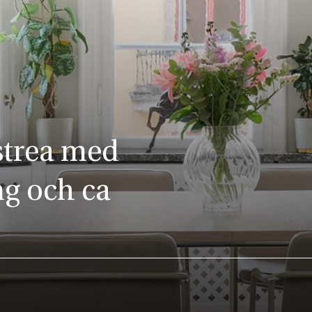
estrea med
ng och ca