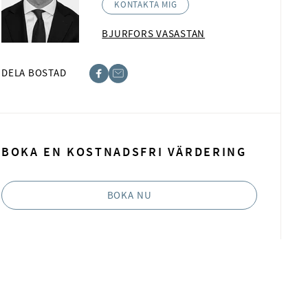
KONTAKTA MIG
BJURFORS VASASTAN
DELA BOSTAD
ebook
ost
BOKA EN KOSTNADSFRI VÄRDERING
BOKA NU