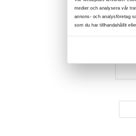
medier och analysera vår traf
annons- och analysföretag s
som du har tillhandahållit ell