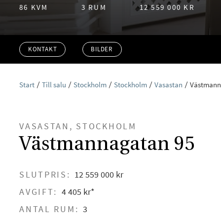
86 KVM
3 RUM
12 559 000 KR
KONTAKT
BILDER
Start
Till salu
Stockholm
Stockholm
Vasastan
Västmann
VASASTAN, STOCKHOLM
Västmannagatan 95
SLUTPRIS:
12 559 000 kr
AVGIFT:
4 405 kr*
ANTAL RUM:
3