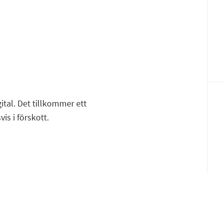
Fac
E-p
ital. Det tillkommer ett
is i förskott.