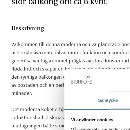
stor balkong om ca 8 kvm!
Beskrivning
Välkommen till denna moderna och välplanerade bosta
och exklusiva materialval möter funktion och komfort 
generösa vardagsrummet präglas av stora fönsterparti
flöda fritt och skapar en luftig och inbjudande atmosfä
den rymliga balkongen om ca 8 kvm mot innergården –
av bostaden och en perfekt plats för avkoppling unde
månader.
Samtycke
Det moderna köket erbjuder stilren design och är utr
induktionshäll, diskmaskin och mikro samt goda arbe
Vi använder cookies
matlagningen både smidig och inspirerande. Sovrumme
Vår webbplats använder cookie