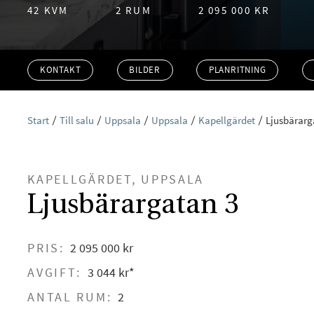
42 KVM
2 RUM
2 095 000 KR
KONTAKT
BILDER
PLANRITNING
Start
Till salu
Uppsala
Uppsala
Kapellgärdet
Ljusbärarg
KAPELLGÄRDET, UPPSALA
Ljusbärargatan 3
PRIS:
2 095 000 kr
AVGIFT:
3 044 kr*
ANTAL RUM:
2