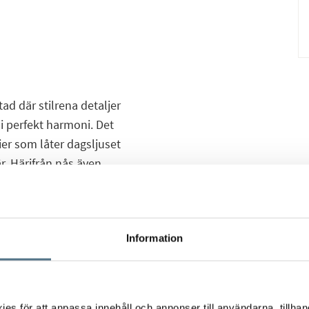
d där stilrena detaljer
i perfekt harmoni. Det
er som låter dagsljuset
r. Härifrån nås även
 en härlig förlängning
r årets varmare
Information
ustat med
tsytor som gör
t har plats för
s för att anpassa innehåll och annonser till användarna, tillhand