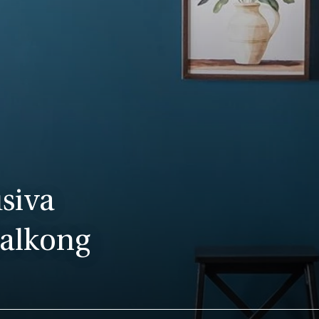
usiva
balkong