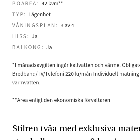
BOAREA:
42 kvm**
TYP:
Lägenhet
VÅNINGSPLAN:
3 av 4
HISS:
Ja
BALKONG:
Ja
*I månadsavgiften ingår kallvatten och värme. Obligator
Bredband/TV/Telefoni 220 kr/mån Individuell mätning 
varmvatten.
**Area enligt den ekonomiska förvaltaren
Stilren tvåa med exklusiva mate