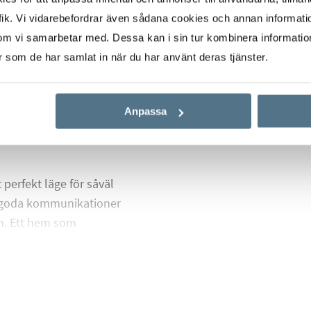
 inbyggd garderob. Det
ik. Vi vidarebefordrar även sådana cookies och annan informatio
ätt- och torkmaskin
om vi samarbetar med. Dessa kan i sin tur kombinera informati
en.
er som de har samlat in när du har använt deras tjänster.
a där genomtänkta
ar ett elegant och
Anpassa
 såsom hiss och
 perfekt läge för såväl
, goda kommunikationer
en. Ett hem som
ighet på bästa sätt.
äl ditt intresse redan