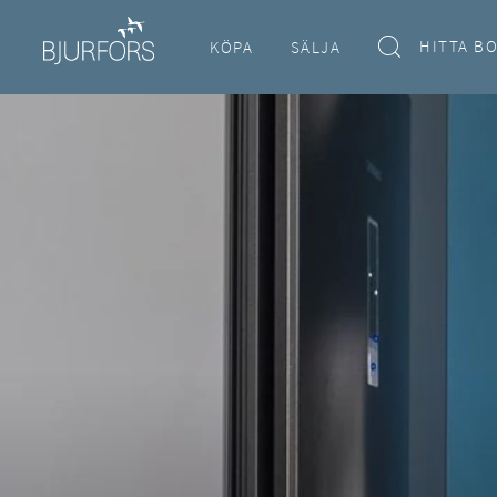
HITTA B
KÖPA
SÄLJA