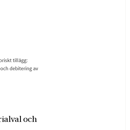
iskt tillägg:
och debitering av
F
E
rialval och