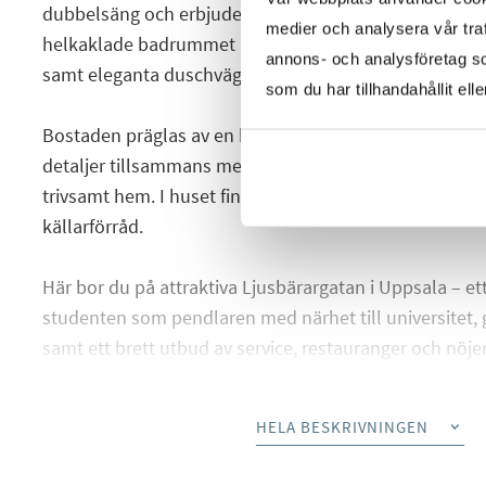
dubbelsäng och erbjuder praktisk förvaring genom en
medier och analysera vår traf
helkaklade badrummet är utrustat med kombinerad tv
annons- och analysföretag s
samt eleganta duschväggar för extra komfort i vardag
som du har tillhandahållit ell
Bostaden präglas av en harmonisk och modern känsl
detaljer tillsammans med den stilrena interiören skap
trivsamt hem. I huset finns dessutom bekvämligheter
källarförråd.
Här bor du på attraktiva Ljusbärargatan i Uppsala – ett
studenten som pendlaren med närhet till universitet
samt ett brett utbud av service, restauranger och nöj
kombinerar modern design, funktionalitet och bekväml
HELA BESKRIVNINGEN
Varmt välkommen att upptäcka Ljusbärargatan 3 – anm
idag!