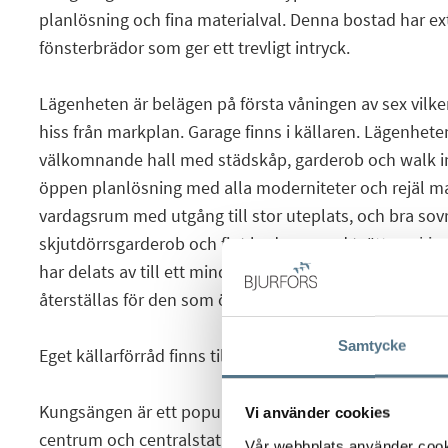
planlösning och fina materialval. Denna bostad har ex
fönsterbrädor som ger ett trevligt intryck.
Lägenheten är belägen på första våningen av sex vil
hiss från markplan. Garage finns i källaren. Lägenhet
välkomnande hall med städskåp, garderob och walk i
öppen planlösning med alla moderniteter och rejäl mat
vardagsrum med utgång till stor uteplats, och bra s
skjutdörrsgarderob och fint badrum med tvättmaskin 
har delats av till ett mindre sovrum/sovdel/kontor, m
återställas för den som önskar.
Samtycke
Eget källarförråd finns till bostaden.
Kungsängen är ett populärt område med bara några m
Vi använder cookies
centrum och centralstationen. Ett stenkast härifrån li
Vår webbplats använder cookie