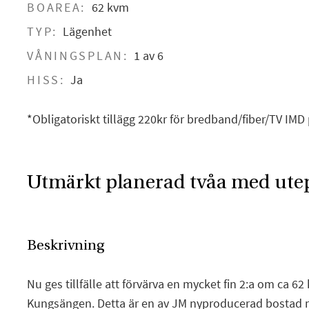
BOAREA:
62 kvm
TYP:
Lägenhet
VÅNINGSPLAN:
1 av 6
HISS:
Ja
*Obligatoriskt tillägg 220kr för bredband/fiber/TV IMD 
Utmärkt planerad tvåa med utep
Beskrivning
Nu ges tillfälle att förvärva en mycket fin 2:a om ca 6
Kungsängen. Detta är en av JM nyproducerad bostad m