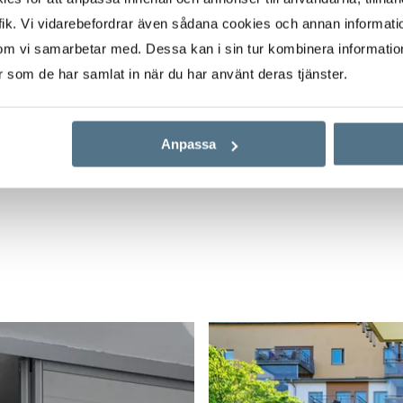
aså finner du gångbron
ik. Vi vidarebefordrar även sådana cookies och annan informatio
ukhusområdet. Matbutik
om vi samarbetar med. Dessa kan i sin tur kombinera informati
 Petrus park finner du
er som de har samlat in när du har använt deras tjänster.
Anpassa