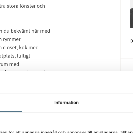
tra stora fönster och
ken du bekvämt når med
en rymmer
D
n closet, kök med
Face
E-pos
plats, luftigt
ovrum med
och torktumlare. Köket
en kan enkelt
Information
inuters promenad till
gger den vackra Fyrisån
s för att anpassa innehåll och annonser till användarna, tillhand