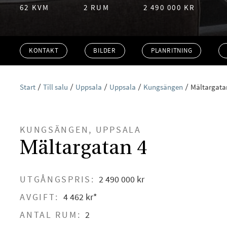
62 KVM
2 RUM
2 490 000 KR
KONTAKT
BILDER
PLANRITNING
Start
Till salu
Uppsala
Uppsala
Kungsängen
Mältargata
KUNGSÄNGEN, UPPSALA
Mältargatan 4
UTGÅNGSPRIS:
2 490 000 kr
AVGIFT:
4 462 kr*
ANTAL RUM:
2