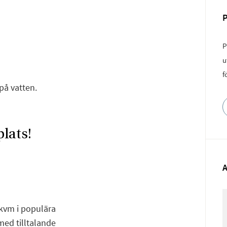
P
u
f
på vatten.
lats!
2 kvm i populära
ed tilltalande