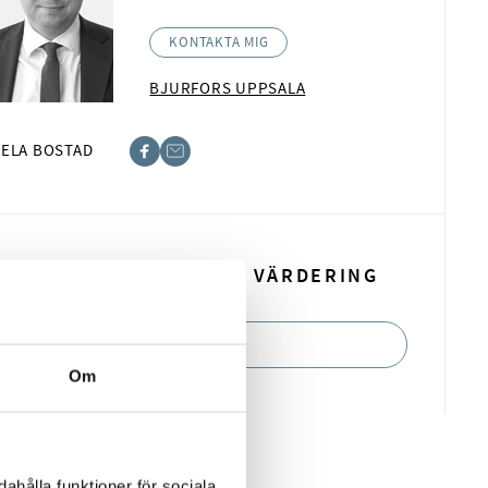
KONTAKTA MIG
BJURFORS UPPSALA
ELA BOSTAD
book
t
BOKA EN KOSTNADSFRI VÄRDERING
BOKA NU
Om
ahålla funktioner för sociala