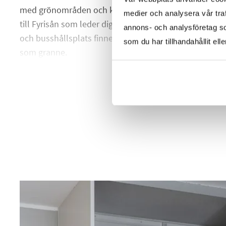
med grönområden och kajplatser för fritidsbåten. Lik
medier och analysera vår traf
till Fyrisån som leder dig till Stadsträdgården och sj
annons- och analysföretag s
och busshållsplats finner du runt hörnet och nya Anna
som du har tillhandahållit ell
som granne.
HELA BESKRIVNINGEN