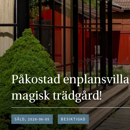
Påkostad enplansvill
magisk trädgård!
SÅLD, 2026-06-05
BESIKTIGAD