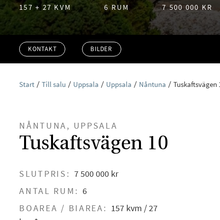
157 + 27 KVM
6 RUM
7 500 000 KR
KONTAKT
BILDER
Start
Till salu
Uppsala
Uppsala
Nåntuna
Tuskaftsvägen 
NÅNTUNA, UPPSALA
Tuskaftsvägen 10
SLUTPRIS:
7 500 000 kr
ANTAL RUM:
6
BOAREA / BIAREA:
157 kvm / 27