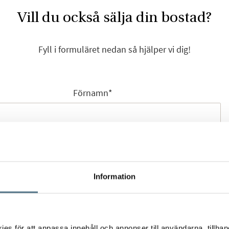
Vill du också sälja din bostad?
Fyll i formuläret nedan så hjälper vi dig!
Förnamn
*
Efternamn
*
Information
Mobilnummer
*
s för att anpassa innehåll och annonser till användarna, tillhand