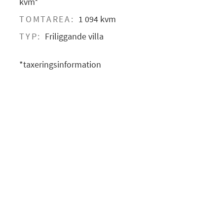
kvm*
TOMTAREA:
1 094 kvm
TYP:
Friliggande villa
*taxeringsinformation