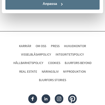
Anpassa
KARRIÄR
OM OSS
PRESS
HUVUDKONTOR
VISSELBLÅSARPOLICY
INTEGRITETSPOLICY
HÅLLBARHETSPOLICY
COOKIES
BJURFORS BEYOND
REAL ESTATE
NÄRINGSLIV
NYPRODUKTION
BJURFORS STORIES
FACEBOOK
LINKEDIN
INSTAGRAM
PINTEREST