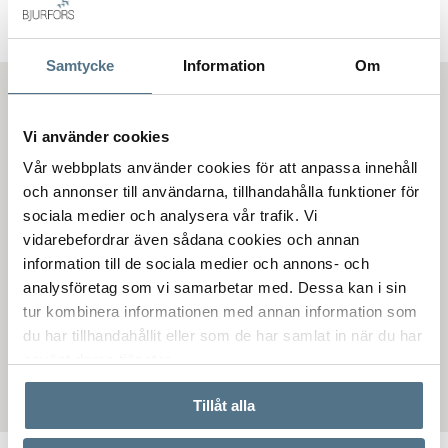
Samtycke
Information
Om
Västra Ämtervik
Vi använder cookies
Vår webbplats använder cookies för att anpassa innehåll
och annonser till användarna, tillhandahålla funktioner för
sociala medier och analysera vår trafik. Vi
Var vill du bo?
vidarebefordrar även sådana cookies och annan
information till de sociala medier och annons- och
analysföretag som vi samarbetar med. Dessa kan i sin
Värmlands län
Sunne
Västra Ämtervik
tur kombinera informationen med annan information som
du har tillhandahållit eller som de har samlat in när du har
använt deras tjänster.
Tillåt alla