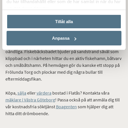
du har tillhandahållit eller som de har samlat in när du har
in till centrala Göteborg, eller till Frölunda torg
tar det bara 5
använt deras tjänster.
minuter
med cykel eller spårvagn.
Tillåt alla
SALT OCH SÖTT
Med cykel
n
är det
också
smidigt att ta sig ut till kobbar, skär
och salta bad i närheten av Fiskebäck eller Näset längre
Anpassa
söderut. På sommaren är bad och picknickmöjligheterna
oändliga
.
Fiskebäcksbadet bjuder på sandstrand såväl som
klippbad och i närheten hittar du en aktiv fiskehamn, båtvarv
och småbåtshamn. På hemvägen gör du kanske ett stopp på
Frölunda Torg och plockar med dig några bullar till
eftermiddagsfikan.
Köpa,
sälja
eller
värdera
bostad i Flatås? Kontakta våra
mäklare i Västra Göteborg
! Passa också på att anmäla dig till
vår kostnadsfria söktjänst
Boagenten
som hjälper dig att
hitta ditt drömboende.