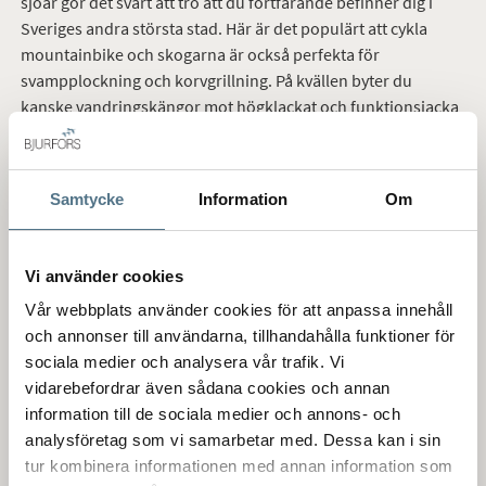
sjöar gör det svårt att tro att du fortfarande befinner dig i
Sveriges andra största stad.
Här är det
populärt att cykla
mountainbike och skogarna är också perfekta för
svampplockning och korvgrillning. På kvällen byter du
kanske vandringskängor mot högklackat och funktionsjacka
mot finskjorta
för att
sätt
a
kurs mot Linnégatans
restaurangstråk som nås på bara tio minuter. Med goda
kommunikationer även på kvällar och helger gör det inget
Samtycke
Information
Om
om en middag övergår i dans.
NÄRA TILL ALLT
Vi använder cookies
Flatås ligger väster om Dag
Hammarskjöldsleden
och
ligger
Vår webbplats använder cookies för att anpassa innehåll
mellan Högsbo och Västra Frölunda
.
Många av gatorna
har
och annonser till användarna, tillhandahålla funktioner för
måttrelaterade namn som Sjömilsgatan, Tvärhandsgatan och
sociala medier och analysera vår trafik. Vi
Svängrumsgatan. När vi ändå pratar mått så är det
nära
till
vidarebefordrar även sådana cookies och annan
både
stad
och
bad.
Många av områdets flerfamiljshus
information till de sociala medier och annons- och
byggdes på 60-talet och det finns gott om lamellhus på tre
analysföretag som vi samarbetar med. Dessa kan i sin
och fyra våningar.
De senaste åren har det också vuxit fram
tur kombinera informationen med annan information som
attraktiva nyproduktioner och en ny park.
Du tar dig smidigt