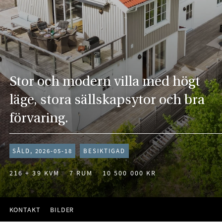
Stor och modern villa med högt
läge, stora sällskapsytor och bra
förvaring.
SÅLD, 2026-05-18
BESIKTIGAD
216 + 39 KVM
7 RUM
10 500 000 KR
KONTAKT
BILDER