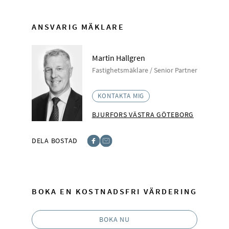
ANSVARIG MÄKLARE
Martin Hallgren
Fastighetsmäklare / Senior Partner
KONTAKTA MIG
BJURFORS VÄSTRA GÖTEBORG
DELA BOSTAD
Facebook
E-post
BOKA EN KOSTNADSFRI VÄRDERING
BOKA NU