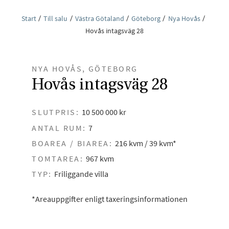
Start
Till salu
Västra Götaland
Göteborg
Nya Hovås
Hovås intagsväg 28
NYA HOVÅS, GÖTEBORG
Hovås intagsväg 28
SLUTPRIS:
10 500 000 kr
ANTAL RUM:
7
BOAREA / BIAREA:
216 kvm / 39 kvm*
TOMTAREA:
967 kvm
TYP:
Friliggande villa
*Areauppgifter enligt taxeringsinformationen