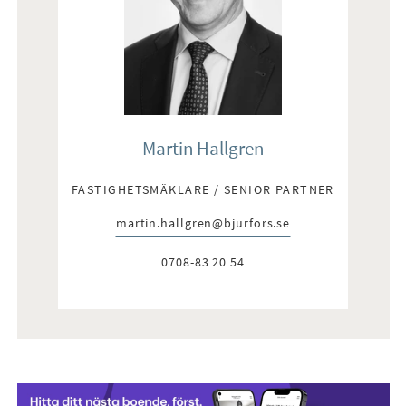
Martin Hallgren
FASTIGHETSMÄKLARE / SENIOR PARTNER
martin.hallgren@bjurfors.se
E-post:
0708-83 20 54
Telefon: