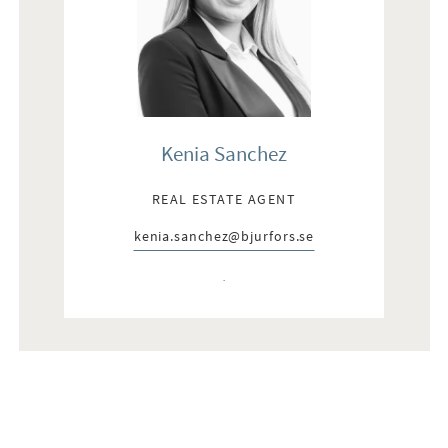
Kenia Sanchez
REAL ESTATE AGENT
kenia.sanchez@bjurfors.se
E-post:
Telefon: