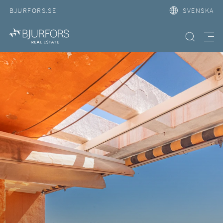
BJURFORS.SE
SVENSKA
Hitta bostad
Meny