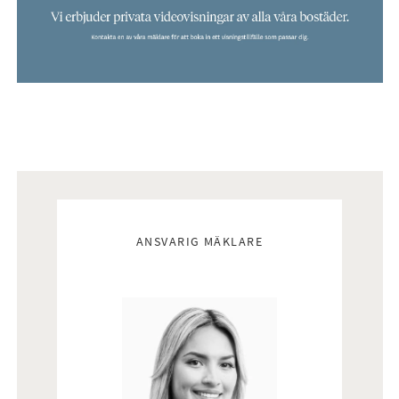
oslagbart läge.
Mäklare
ANSVARIG MÄKLARE