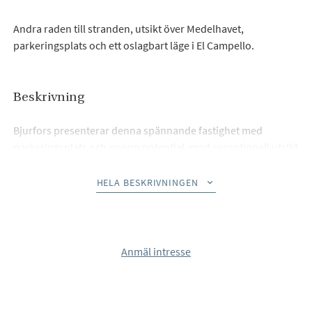
Andra raden till stranden, utsikt över Medelhavet,
parkeringsplats och ett oslagbart läge i El Campello.
Beskrivning
Bjurfors presenterar denna spännande fastighet med
parkeringsplats och enorm potential, med exceptionell utsikt
och ett oslagbart läge.
HELA BESKRIVNINGEN
Vi erbjuder möjligheten att förvärva en takvåning belägen på
den prestigefyllda Calle San Bartomeu i El Campello, en av de
mest eftertraktade platserna på Costa Blanca för sin perfekta
kombination av lugn, livskvalitet och närhet till havet.
Anmäl intresse
Belägen på byggnadens översta våning har denna fastighet
ett privilegierat läge som erbjuder hisnande, fri utsikt över