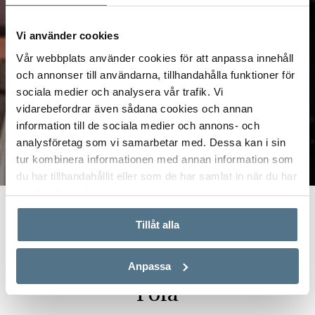
Vi använder cookies
Vår webbplats använder cookies för att anpassa innehåll
och annonser till användarna, tillhandahålla funktioner för
sociala medier och analysera vår trafik. Vi
vidarebefordrar även sådana cookies och annan
information till de sociala medier och annons- och
analysföretag som vi samarbetar med. Dessa kan i sin
tur kombinera informationen med annan information som
du har tillhandahållit eller som de har samlat in när du har
använt deras tjänster.
Start
Real Estate
Alicante – Santa Pola
Tillåt alla
Mäklare i Alicante – Santa
Anpassa
Pola