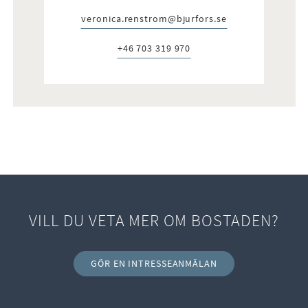
veronica.renstrom@bjurfors.se
E-post:
+46 703 319 970
Telefon:
VILL DU VETA MER OM BOSTADEN?
GÖR EN INTRESSEANMÄLAN