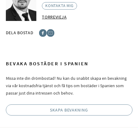
KONTAKTA MIG
TORREVIEJA
DELA BOSTAD
Facebook
E-post
BEVAKA BOSTÄDER I SPANIEN
Missa inte din drömbostad! Nu kan du snabbt skapa en bevakning
via vår kostnadsfria tjänst och få tips om bostäder i Spanien som
passar just dina intressen och behov.
SKAPA BEVAKNING