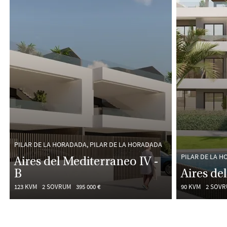
PILAR DE LA HORADADA, PILAR DE LA HORADADA
PILAR DE LA H
Aires del Mediterraneo IV -
B
Aires de
123 KVM
2 SOVRUM
395 000 €
90 KVM
2 SOV