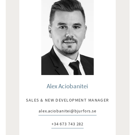
Alex Aciobanitei
SALES & NEW DEVELOPMENT MANAGER
alex.aciobanitei@bjurfors.se
E-post:
+34 673 743 282
Telefon: