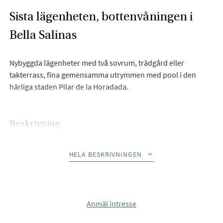
Sista lägenheten, bottenvåningen i
Bella Salinas
Nybyggda lägenheter med två sovrum, trädgård eller
takterrass, fina gemensamma utrymmen med pool i den
härliga staden Pilar de la Horadada.
Beskrivning
Välkommen till Bella Salinas, ett exklusivt nytt bostadsprojekt
HELA BESKRIVNINGEN
i den vackra staden Pilar de la Horadada. Här erbjuds 12
moderna lägenheter, alla omsorgsfullt utformade för att
kombinera stil och komfort. Du kan välja mellan
markplanslägenheter med privata trädgårdar eller
Anmäl intresse
takvåningslägenheter med balkonger och rymliga
takterrasser, perfekta för att njuta av solen och den