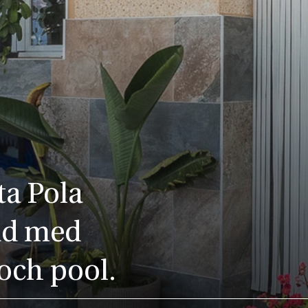
ta Pola
rad med
 och pool.