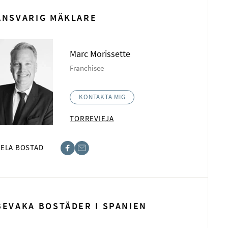
ANSVARIG MÄKLARE
Marc Morissette
Franchisee
KONTAKTA MIG
TORREVIEJA
ELA BOSTAD
book
t
BEVAKA BOSTÄDER I SPANIEN