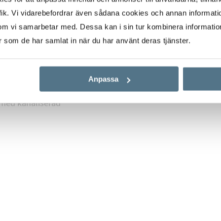
ningen finns ett
ik. Vi vidarebefordrar även sådana cookies och annan informatio
ass, ett inbjudande
om vi samarbetar med. Dessa kan i sin tur kombinera informati
er som de har samlat in när du har använt deras tjänster.
båda med inbyggda
 där varje morgon blir
Anpassa
overat badrum med
 med kanaliserad
rage som inte bara
sutrymme tack vare en
ekt för att fräscha upp
ett välskött privat