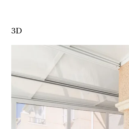
bostadskomplex med grönområden och gemensam pool
att njuta av solen och lugnet året runt.
Santa Pola, särskilt området Santa Pola del Este, är kä
3D
atmosfär, sin fiskartradition och sitt breda utbud av fri
gastronomi. Med över 11 km kust, finkorniga sandstr
vatten är det ett av de mest populära resmålen för d
livskvalitet vid havet. Stadens närhet till Alicante och
15 minuter från Alicantes internationella flygplats gör 
perfekt val – både som permanentboende, semesterbo
investering med hög avkastning.
En inflyttningsklar bostad med alla moderna bekväml
medelhavscharm – perfekt för dig som värdesätter kom
havsutsikt.