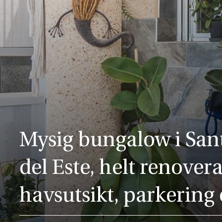
Mysig bungalow i San
del Este, helt renove
havsutsikt, parkering