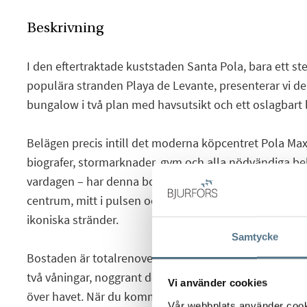
Beskrivning
I den eftertraktade kuststaden Santa Pola, bara ett st
populära stranden Playa de Levante, presenterar vi 
bungalow i två plan med havsutsikt och ett oslagbart 
Belägen precis intill det moderna köpcentret Pola Ma
biografer, stormarknader, gym och alla nödvändiga be
vardagen – har denna bostad dessutom ett privilegiera
centrum, mitt i pulsen och med direkt tillgång till en
ikoniska stränder.
Samtycke
Bostaden är totalrenoverad med material av hög kvali
två våningar, noggrant designad för att maximera ljus
Vi använder cookies
över havet. När du kommer in möts du av en mysig priva
Vår webbplats använder cookie