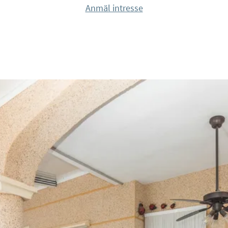
 – en idealisk plats
Anmäl intresse
nt för sin familjevänliga
tid, sport och
änder och lugna, varma
em som söker
 det utmärkta läget bara
denna bostad till ett
stad eller en
igheter och
fort, läge och