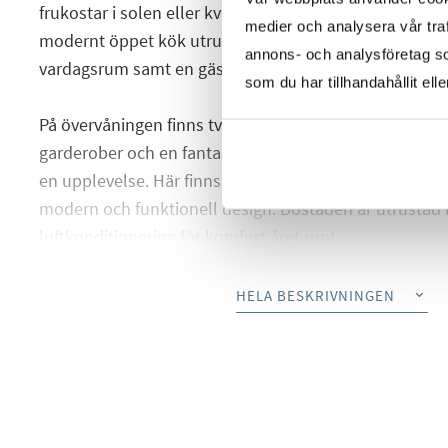
frukostar i solen eller kvällar med vänner. På bottenvå
medier och analysera vår traf
modernt öppet kök utrustat med vitvaror av högsta kl
annons- och analysföretag s
vardagsrum samt en gästtoalett med separat tvättdel.
som du har tillhandahållit ell
På övervåningen finns två rymliga och ljusa sovrum, 
garderober och en fantastisk utsikt över Medelhavet –
en upplevelse. Här finns även ett stilrent och nyren
modern och funktionell design. Bostaden är utrustad
luftkonditionering för komfort året runt.
På nedre plan, med egen ingång, ligger det privata ga
HELA BESKRIVNINGEN
erbjuder parkeringsplats utan även gott om förvaring
hel vägg med inbyggda skåp samt en extra dusch – perf
sig efter stranden utan att gå in i bostaden.
Trots att bostaden har en egen ingång är den en del av 