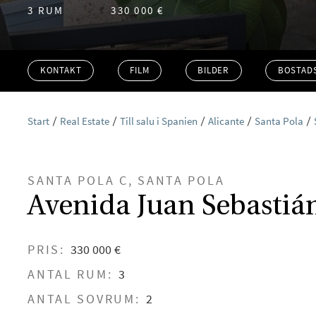
3 RUM
330 000 €
KONTAKT
FILM
BILDER
BOSTAD
Start
Real Estate
Till salu i Spanien
Alicante
Santa Pola
SANTA POLA C, SANTA POLA
Avenida Juan Sebastián
PRIS:
330 000 €
ANTAL RUM:
3
ANTAL SOVRUM:
2