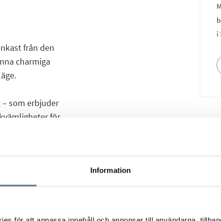
M
b
i
enkast från den
denna charmiga
läge.
x – som erbjuder
kvämligheter för
t läge: nära stadens
 av områdets mest
Information
tet och fördelad över
insläppet och utsikten
t terrass – perfekt för
s för att anpassa innehåll och annonser till användarna, tillhand