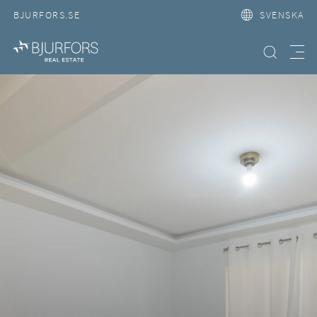
BJURFORS.SE
SVENSKA
Hitta bostad
Meny