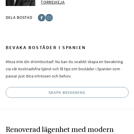
TORREVIEJA
DELA BOSTAD
Facebook
E-post
BEVAKA BOSTÄDER I SPANIEN
Missa inte din drömbostad! Nu kan du snabbt skapa en bevakning
via vår kostnadsfria tjänst och få tips om bostäder i Spanien som
passar just dina intressen och behov.
SKAPA BEVAKNING
Renoverad lägenhet med modern