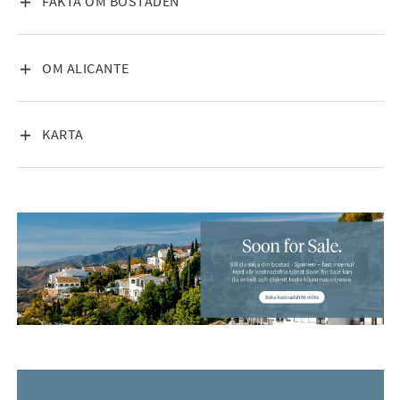
VISA INNEHÅLL
FAKTA OM BOSTADEN
restauranger, vattenaktiviteter och båttaxi till ön Tabarca på
endast 15 minuter. Fiskhamnen, med sin dagliga marknad,
erbjuder färska produkter från Medelhavet, såsom fisk,
VISA INNEHÅLL
OM ALICANTE
skaldjur och lokala specialiteter.
Staden är också känd för sina saltfält, ett skyddat
VISA INNEHÅLL
KARTA
naturområde med vackra promenadvägar där man kan se
flamingor och andra fågelarter. Dessutom finns en välbesökt
marknad två gånger i veckan samt en saluhall som är öppen
från måndag till lördag året runt.
Med 124 m² byggyta, söderläge, luftkonditionering, flera
förrådsutrymmen och ett utmärkt skick är denna lägenhet ett
fantastiskt tillfälle – både som investering och som
permanentboende – i ett av Santa Polas mest eftertraktade
områden. Ett hem redo att njuta av från första dagen, på en
privilegierad plats med perfekta förbindelser till hela
regionen.