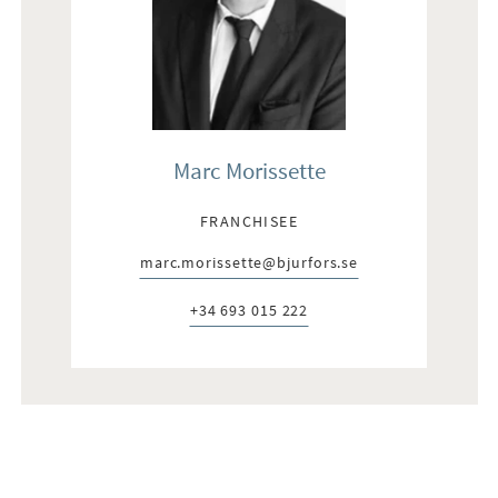
Marc Morissette
FRANCHISEE
marc.morissette@bjurfors.se
E-post:
+34 693 015 222
Telefon: