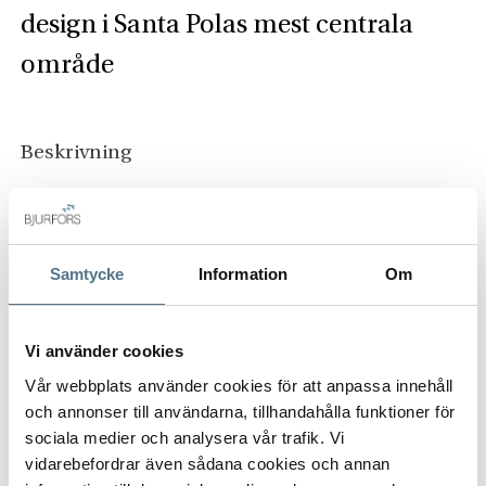
design i Santa Polas mest centrala
område
Beskrivning
I hjärtat av Santa Pola presenteras denna rymliga och ljusa,
totalrenoverade lägenhet – en perfekt möjlighet för dig som
vill bo bekvämt och med gångavstånd till alla bekvämligheter.
Samtycke
Information
Om
Läget är exceptionellt: endast 500 meter från saluhallen,
HELA BESKRIVNINGEN
torget och slottet; 800 meter från hamnen och stränderna;
samt bara 200 meter från mataffärer och busstationen.
Vi använder cookies
Dessutom ligger bostaden strategiskt placerad endast 15
Vår webbplats använder cookies för att anpassa innehåll
minuter från Alicante–Elche internationella flygplats och 20
Anmäl intresse
och annonser till användarna, tillhandahålla funktioner för
minuter från både Elche och Alicante, vilket gör den idealisk
sociala medier och analysera vår trafik. Vi
för dig som värdesätter goda kommunikationer.
vidarebefordrar även sådana cookies och annan