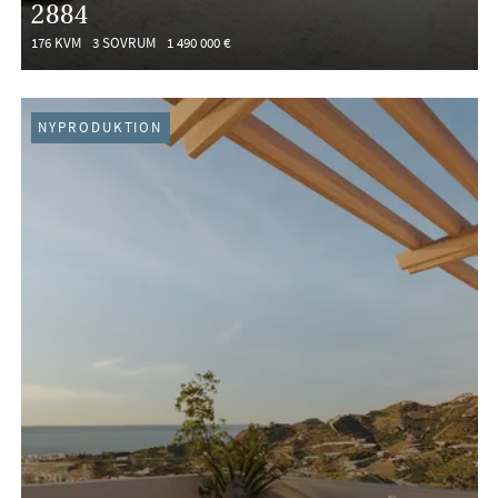
2884
176 KVM
3 SOVRUM
1 490 000 €
NYPRODUKTION