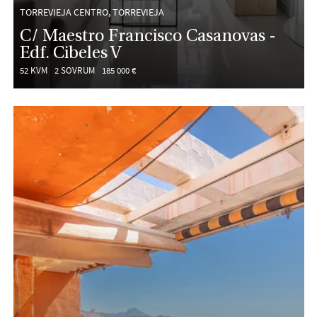
TORREVIEJA CENTRO, TORREVIEJA
C/ Maestro Francisco Casanovas -
Edf. Cibeles V
52 KVM
2 SOVRUM
185 000 €