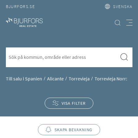
BJURFORS.SE
SVENSKA
Hitta bostad
Meny
Bostäder till salu i norra Torrevi
S&ouml;k f&ouml;r att l&auml;gga till nytt s&ouml;kord
Sök
Till salu i Spanien
Alicante
Torrevieja
Torrevieja Norr:
VISA FILTER
SKAPA BEVAKNING