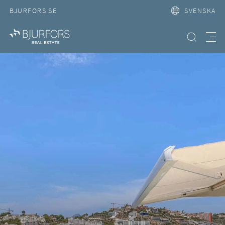
BJURFORS.SE
SVENSKA
Hitta bostad
Meny