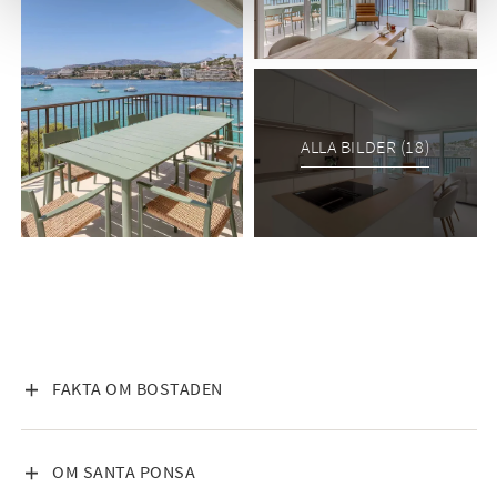
från terrassplanet och erbjuder en imponerande yta för sol,
umgänge och avkoppling. Här finns gott om plats för
loungegrupp, solsängar och matplats, samt en pergola som
skapar skugga under dagens varmare timmar. Utsikten är
spektakulär i alla riktningar, med havet, bergen, bukten och
Santa Ponsas kustlandskap som fond.
ALLA BILDER (18)
Läget är något alldeles extra. Man har direkt tillgång till havet
med utomhusdusch, privat badplattform och två stegar ner i
vattnet. Det finns även möjlighet att förtöja en mindre båt
eller vattenskoter direkt framför bostaden, vilket gör detta till
ett idealiskt hem för den som vill njuta av Mallorca från havet
lika mycket som från land.
Komforten är genomgående hög. Bostaden är utrustad med
VISA INNEHÅLL
FAKTA OM BOSTADEN
a/c och golvvärme, vilket gör den lika behaglig året runt. De
högkvalitativa tyska fönstren bidrar till god isolering och en
gedigen känsla i hela bostaden. Hiss finns i huset, vilket gör
VISA INNEHÅLL
OM SANTA PONSA
vardagen smidig och bekväm.