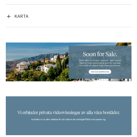
Det finns en hyrd parkeringsplats för de kommande fem åren
VISA INNEHÅLL
KARTA
med möjlighet till förlängning som ingår. Parkeringsplatserna
ligger cirka 200 m från bostaden.
Detta är en mycket ovanlig möjlighet att förvärva ett stilfullt
och nyrenoverat Penthouse med stora privata terrasser,
direkt havstillgång och en av Santa Ponsas mest slående
havsutsikter. En bostad som passar lika väl som exklusivt
semesterboende som permanent hem för den som söker ett
bekvämt, vackert och lättskött boende vid havet.