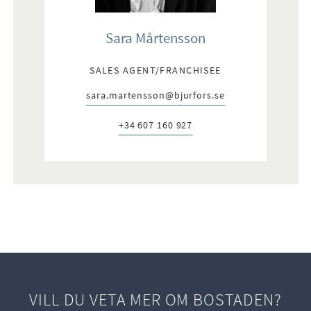
Sara Mårtensson
SALES AGENT/FRANCHISEE
sara.martensson@bjurfors.se
E-post:
+34 607 160 927
Telefon:
VILL DU VETA MER OM BOSTADEN?