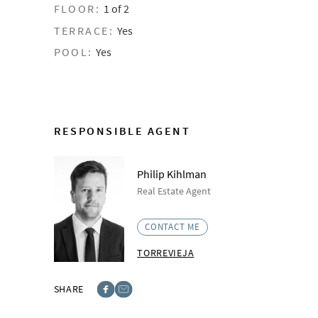
FLOOR:
1 of 2
TERRACE:
Yes
POOL:
Yes
RESPONSIBLE AGENT
Philip Kihlman
Real Estate Agent
CONTACT ME
TORREVIEJA
SHARE
Facebook
E-post