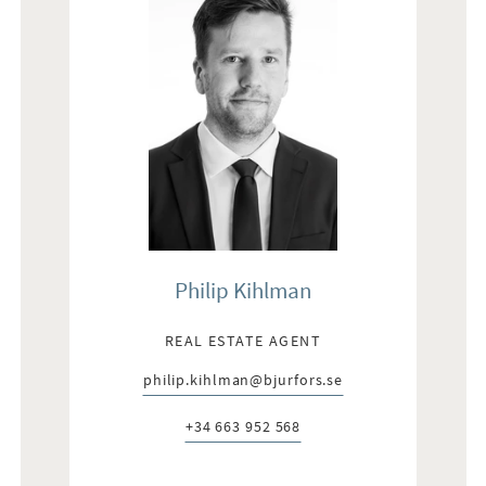
Philip Kihlman
REAL ESTATE AGENT
philip.kihlman@bjurfors.se
E-post:
+34 663 952 568
Telefon: