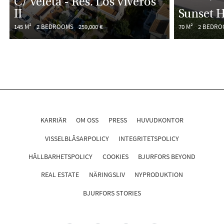
C/ Veleta - Res. Los Viveros
II
Sunset H
145 M²
2 BEDROOMS
259,000 €
70 M²
2 BEDRO
KARRIÄR
OM OSS
PRESS
HUVUDKONTOR
VISSELBLÅSARPOLICY
INTEGRITETSPOLICY
HÅLLBARHETSPOLICY
COOKIES
BJURFORS BEYOND
REAL ESTATE
NÄRINGSLIV
NYPRODUKTION
BJURFORS STORIES