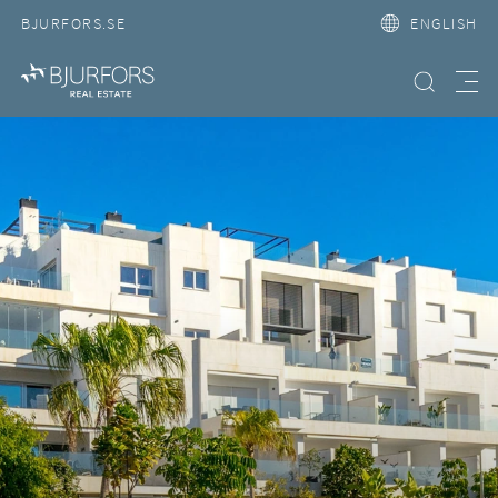
BJURFORS.SE
ENGLISH
Search property
Meny