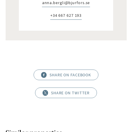
anna.bergli@bjurfors.se
E-post:
+34 667 627 193
Telefon:
SHARE ON FACEBOOK
SHARE ON TWITTER