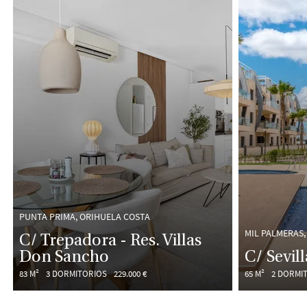
PUNTA PRIMA, ORIHUELA COSTA
MIL PALMERAS,
C/ Trepadora - Res. Villas
Don Sancho
C/ Sevill
83 M²
3 DORMITORIOS
229.000 €
65 M²
2 DORMI