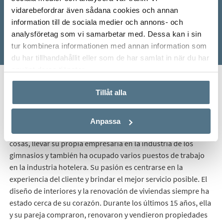
vidarebefordrar även sådana cookies och annan
information till de sociala medier och annons- och
analysföretag som vi samarbetar med. Dessa kan i sin
tur kombinera informationen med annan information som
du har tillhandahållit eller som de har samlat in när du har
använt deras tjänster.
Start
Real Estate
Agentes inmobiliarios
Anna Bergli
Tillåt alla
Anna trabaja con captaciones de viviendas en la oficina de
Anpassa
Bjurfors en Torrevieja. Tiene experiencia de, entre otras
cosas, llevar su propia empresaria en la industria de los
gimnasios y también ha ocupado varios puestos de trabajo
en la industria hotelera. Su pasión es centrarse en la
experiencia del cliente y brindar el mejor servicio posible. El
diseño de interiores y la renovación de viviendas siempre ha
estado cerca de su corazón. Durante los últimos 15 años, ella
y su pareja compraron, renovaron y vendieron propiedades