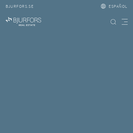
BJURFORS.SE
ESPAÑOL
Búsqueda
Meny