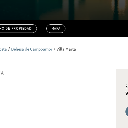
HO DE PROPIEDAD
MAPA
osta
Dehesa de Campoamor
Villa Marta
TA