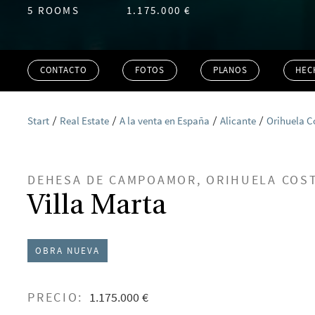
5 ROOMS
1.175.000 €
CONTACTO
FOTOS
PLANOS
HEC
Start
Real Estate
A la venta en España
Alicante
Orihuela C
DEHESA DE CAMPOAMOR, ORIHUELA COS
Villa Marta
OBRA NUEVA
PRECIO:
1.175.000 €