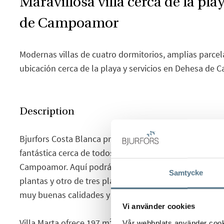
Maravillosa villa cerca de la pl
de Campoamor
Modernas villas de cuatro dormitorios, amplias parcela
ubicación cerca de la playa y servicios en Dehesa de
Description
Bjurfors Costa Blanca presenta este excelente proyec
fantástica cerca de todos los servicios y de las hermo
Campoamor. Aquí podrás elegir tu vivienda entre dos
Samtycke
plantas y otro de tres plantas, todos ellos construidos
muy buenas calidades y diseño exclusivo.
Vi använder cookies
Villa Marta ofrece 197 m² construidos distribuidos en 
Vår webbplats använder cookie