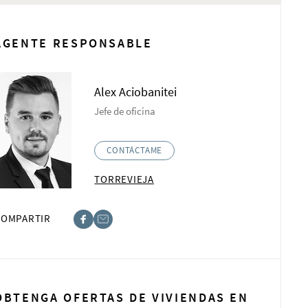
AGENTE RESPONSABLE
Alex Aciobanitei
Jefe de oficina
CONTÁCTAME
TORREVIEJA
COMPARTIR
book
t
OBTENGA OFERTAS DE VIVIENDAS EN