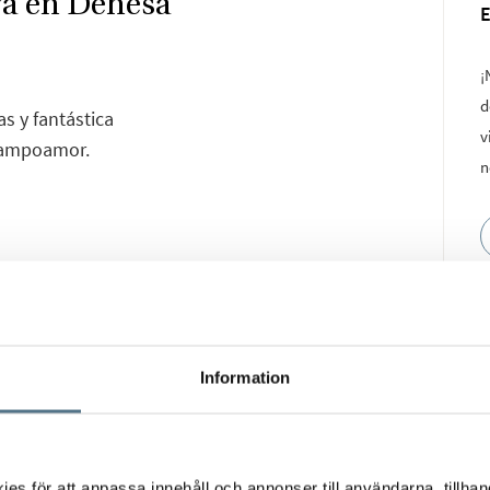
aya en Dehesa
¡
d
s y fantástica
v
 Campoamor.
n
to con una ubicación
sas playas de
 modelos, uno de dos
Information
 con altas calidades,
dos plantas y se
s för att anpassa innehåll och annonser till användarna, tillhand