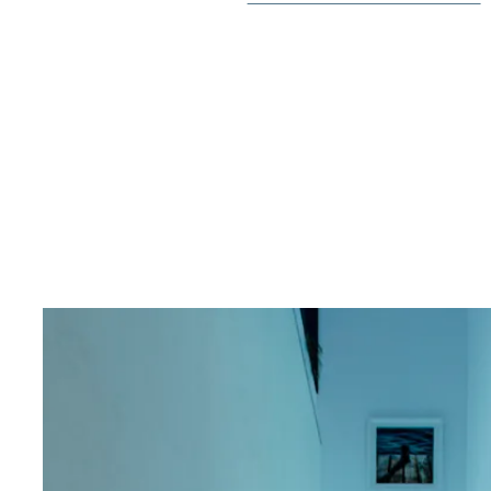
Cabo Roig y Campoamor. En un corto trayecto en coche
campos de golf o al principal centro comercial, La Zen
¡Bienvenido a contactar con Bjurfors Costa Blanca pa
información o reservar su visita!