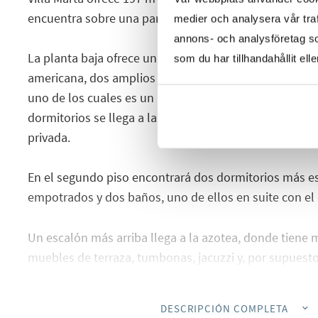
encuentra sobre una parcela de aproximadamente 50
medier och analysera vår traf
annons- och analysföretag s
La planta baja ofrece un amplio y luminoso salón co
som du har tillhandahållit ell
americana, dos amplios dormitorios con armarios em
uno de los cuales es un baño con el dormitorio princip
dormitorios se llega a la terraza de la planta baja y más
privada.
En el segundo piso encontrará dos dormitorios más e
empotrados y dos baños, uno de ellos en suite con el 
Un escalón más arriba llega a la azotea, donde tiene
muebles de terraza, tumbonas, jacuzzi y, por supuesto
En los alrededores encontrará todas las comodidades
DESCRIPCIÓN COMPLETA
sólo unos minutos andando tendrás que llegar a las f