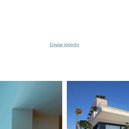
 podrá llegar a varios
ia Boulevard.
ra obtener más
Enviar interés