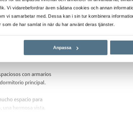
0 m².
ik. Vi vidarebefordrar även sådana cookies och annan informatio
om vi samarbetar med. Dessa kan i sin tur kombinera informati
n una moderna cocina
er som de har samlat in när du har använt deras tjänster.
potrados y dos baños,
al. Desde el salón y los
Anpassa
 allá a la piscina
spaciosos con armarios
dormitorio principal.
 mucho espacio para
, una hermosa vista.
 que pueda necesitar. A
antásticas playas de