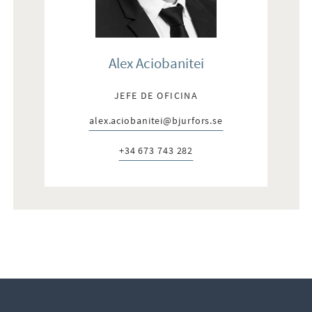
Alex Aciobanitei
JEFE DE OFICINA
alex.aciobanitei@bjurfors.se
E-post:
+34 673 743 282
Telefon: