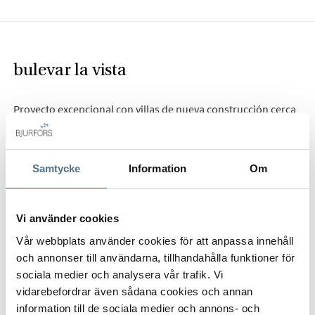
bulevar la vista
Proyecto excepcional con villas de nueva construcción cerca
de tiendas y golf en La Zenia
Samtycke
Information
Om
Description
Cerca de La Zenia Boulevard, el centro comercial más grande
Vi använder cookies
de la zona, el campo de golf de Villamartín y todas las
Vår webbplats använder cookies för att anpassa innehåll
comodidades que puedas necesitar, encontramos este
och annonser till användarna, tillhandahålla funktioner för
fantástico proyecto compuesto por 8 modernas villas
DESCRIPCIÓN COMPLETA
sociala medier och analysera vår trafik. Vi
independientes con piscina privada.
vidarebefordrar även sådana cookies och annan
information till de sociala medier och annons- och
Las villas se levantan sobre parcelas de entre 150 y 220 m² y