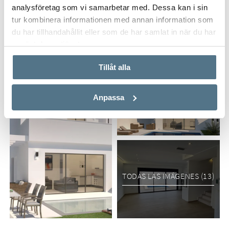
analysföretag som vi samarbetar med. Dessa kan i sin
se distribuyen en dos plantas.
Enviar interés
tur kombinera informationen med annan information som
du har tillhandahållit eller som de har samlat in när du har
En la planta baja hay un luminoso salón con cocina
använt deras tjänster.
americana, un dormitorio con armario empotrado y un baño.
Tillåt alla
En la primera planta encontrará dos dormitorios más, ambos
con armarios empotrados y un segundo baño. Desde ambos
dormitorios se llega a una soleada y espaciosa terraza con
Anpassa
espacio para muebles de terraza o tumbonas.
Las villas se entregan con preinstalación de A/A por
conductos, paquete de electrodomésticos, video portero,
suelo radiante en el baño, piscina privada y posibilidad de
añadir azotea si se desea.
TODAS LAS IMÁGENES (13)
A pocos minutos en coche se puede llegar a varios campos de
golf, a las preciosas playas de Orihuela Costa o al centro
comercial La Zenia Boulevard.