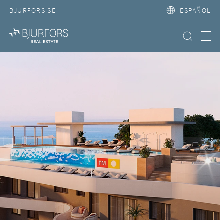
BJURFORS.SE
ESPAÑOL
Búsqueda
Meny