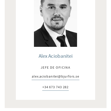
Alex Aciobanitei
JEFE DE OFICINA
alex.aciobanitei@bjurfors.se
E-post:
+34 673 743 282
Telefon: