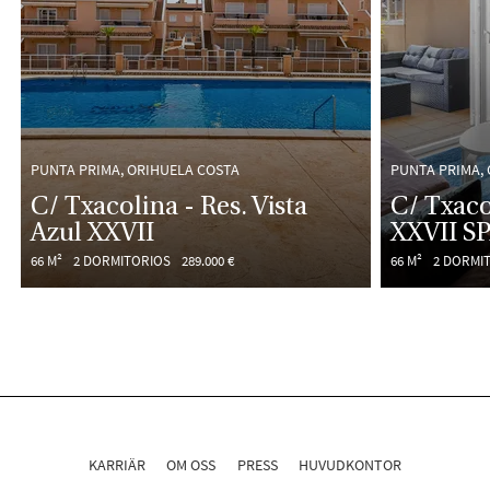
PUNTA PRIMA, ORIHUELA COSTA
PUNTA PRIMA,
C/ Txacolina - Res. Vista
C/ Txaco
Azul XXVII
XXVII S
66 M²
2 DORMITORIOS
289.000 €
66 M²
2 DORMI
KARRIÄR
OM OSS
PRESS
HUVUDKONTOR