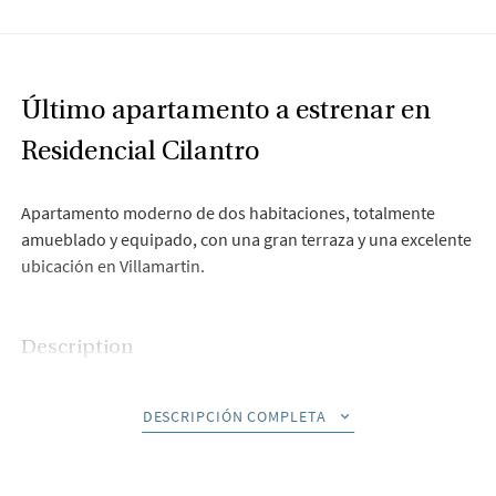
Último apartamento a estrenar en
Residencial Cilantro
Apartamento moderno de dos habitaciones, totalmente
amueblado y equipado, con una gran terraza y una excelente
ubicación en Villamartin.
Description
Bienvenido al último apartamento disponible en el exclusivo
DESCRIPCIÓN COMPLETA
Residencial Cilantro, un moderno complejo residencial con
una ubicación privilegiada en la codiciada zona de
Villamartín, Los Dolses. Este impresionante apartamento de