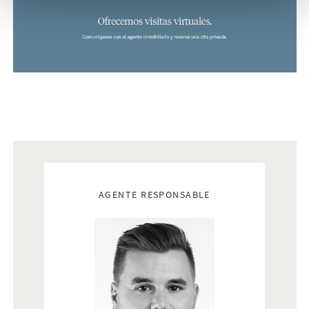
lo que proporciona gran comodidad y soluciones prácticas
desde el primer día.
Residencial Cilantro está diseñado para ofrecer un estilo de
vida tranquilo y exclusivo, con jardines comunitarios
bellamente diseñados, varias piscinas atractivas y agradables
zonas verdes donde los residentes pueden relajarse y
disfrutar del sol en un entorno seguro y bien mantenido.
Esta zona residencial goza de una ubicación privilegiada en
Los Dolses, una de las áreas más atractivas de Villamartín, en
Real estate agents
la Costa Blanca sur. A pocos pasos encontrará una amplia
AGENTE RESPONSABLE
variedad de restaurantes, cafeterías, supermercados,
farmacias, bancos y todos los servicios necesarios para el día
a día. El popular centro comercial La Zenia Boulevard, uno de
los más grandes de la Costa Blanca con más de 150 tiendas,
restaurantes y opciones de ocio, se encuentra a tan solo
unos minutos en coche. Para los amantes del golf, algunos de
los campos más prestigiosos de la zona están muy cerca,