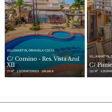
VILLAMARTIN, ORIHUELA COSTA
VILLAMARTIN, 
C/ Comino - Res. Vista Azul
XII
C/ Pimi
77 M²
2 DORMITORIOS
249.000 €
131 M²
3 DORM