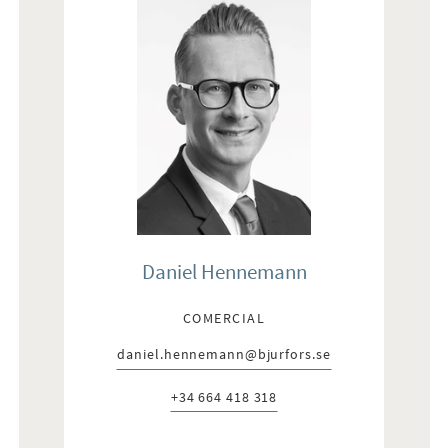
Daniel Hennemann
COMERCIAL
daniel.hennemann@bjurfors.se
E-post:
+34 664 418 318
Telefon: