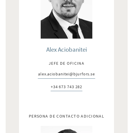
Alex Aciobanitei
JEFE DE OFICINA
alex.aciobanitei@bjurfors.se
E-post:
+34 673 743 282
Telefon:
PERSONA DE CONTACTO ADICIONAL