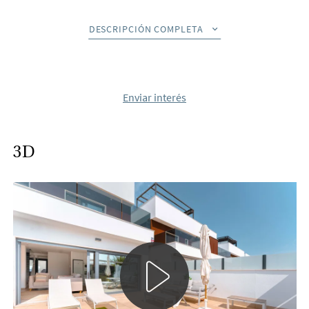
A escasos metros, ya podemos ofrecer a la venta dos
DESCRIPCIÓN COMPLETA
modernas casas adosadas, villas de 116 m2 construidos
distribuidas en dos plantas más una soleada azotea.
La planta baja consta de un luminoso salón con cocina
Enviar interés
americana, un amplio dormitorio con armario empotrado y
un baño. Desde el salón tiene acceso directo a la terraza ya la
piscina.
3D
La primera planta ofrece dos dormitorios dobles con
armarios empotrados y dos baños, uno de ellos en suite con
el dormitorio principal. Desde el amplio dormitorio se llega a
un bonito balcón de unos 16 metros cuadrados.
Subiendo las escaleras se llega a la soleada terraza en la
azotea donde puede tener sus hamacas, jacuzzi y muebles de
terraza. Por supuesto, hay una bonita vista de los