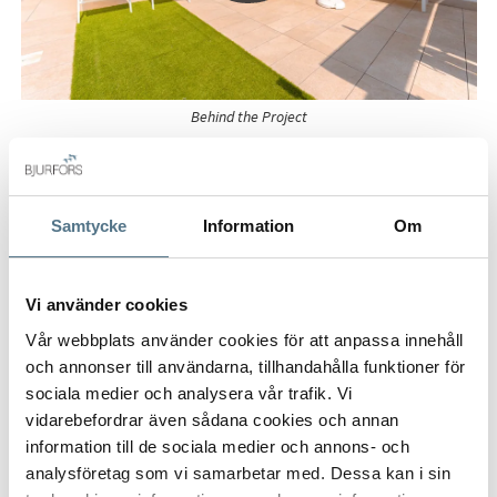
alrededores.
Muy cerca se encuentra el centro de Pilar de la Horadada
donde podrá encontrar supermercados, restaurantes,
tiendas y farmacias. En un corto trayecto en coche puede
Behind the Project
llegar a varios campos de golf, hermosas playas o centros
comerciales.
¡Pongase en contacto con Bjurfors Costa Blanca para obtener
Samtycke
Information
Om
más información!
Vi använder cookies
Vår webbplats använder cookies för att anpassa innehåll
och annonser till användarna, tillhandahålla funktioner för
sociala medier och analysera vår trafik. Vi
vidarebefordrar även sådana cookies och annan
information till de sociala medier och annons- och
TODAS LAS IMÁGENES (25)
analysföretag som vi samarbetar med. Dessa kan i sin