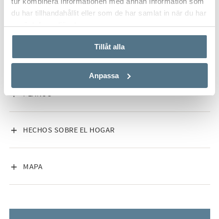
tur kombinera informationen med annan information som
du har tillhandahållit eller som de har samlat in när du har
använt deras tjänster.
Tillåt alla
Anpassa
VISA INNEHÅLL
PLANOS
VISA INNEHÅLL
HECHOS SOBRE EL HOGAR
VISA INNEHÅLL
MAPA