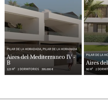
PILAR DE LA HORADADA, PILAR DE LA HORADADA
PILAR DE LA H
Aires del Mediterraneo IV -
B
Aires de
123 M²
2 DORMITORIOS
395.000 €
90 M²
2 DORMI