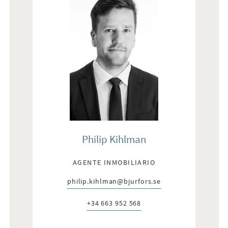
Philip Kihlman
AGENTE INMOBILIARIO
philip.kihlman@bjurfors.se
E-post:
+34 663 952 568
Telefon: