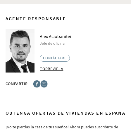
AGENTE RESPONSABLE
Alex Aciobanitei
Jefe de oficina
CONTÁCTAME
TORREVIEJA
COMPARTIR
Facebook
E-post
OBTENGA OFERTAS DE VIVIENDAS EN ESPAÑA
¡No te pierdas la casa de tus sueños! Ahora puedes suscribirte de