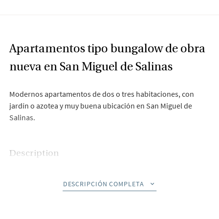
Apartamentos tipo bungalow de obra
nueva en San Miguel de Salinas
Modernos apartamentos de dos o tres habitaciones, con
jardín o azotea y muy buena ubicación en San Miguel de
Salinas.
Description
Bienvenido a Horizon, un nuevo proyecto residencial en la
DESCRIPCIÓN COMPLETA
próspera y atractiva zona de San Miguel de Salinas. Este
moderno proyecto ofrece una oportunidad única de poseer
una casa moderna en una ubicación que combina belleza