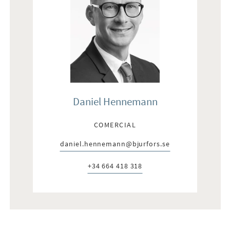
Daniel Hennemann
COMERCIAL
daniel.hennemann@bjurfors.se
E-post:
+34 664 418 318
Telefon: