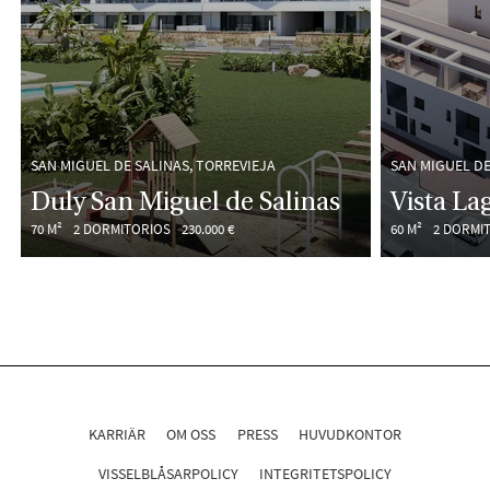
SAN MIGUEL DE SALINAS, TORREVIEJA
SAN MIGUEL DE
Duly San Miguel de Salinas
Vista La
70 M²
2 DORMITORIOS
230.000 €
60 M²
2 DORMI
KARRIÄR
OM OSS
PRESS
HUVUDKONTOR
VISSELBLÅSARPOLICY
INTEGRITETSPOLICY