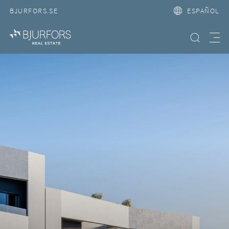
BJURFORS.SE
ESPAÑOL
Búsqueda
Meny