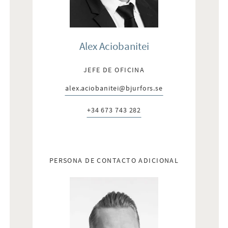
Alex Aciobanitei
JEFE DE OFICINA
alex.aciobanitei@bjurfors.se
E-post:
+34 673 743 282
Telefon:
PERSONA DE CONTACTO ADICIONAL