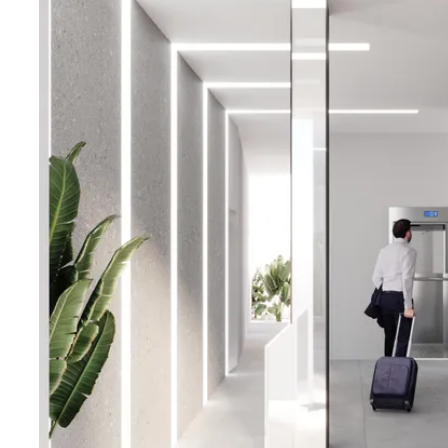
apartamentos se entregarán con suelo radiante en los
electrodomésticos, preinstalación de aire acondicion
sistema de aerotermia para agua caliente.
Bienvenido a contactar con Bjurfors Costa Blanca pa
información o reservar una visita.