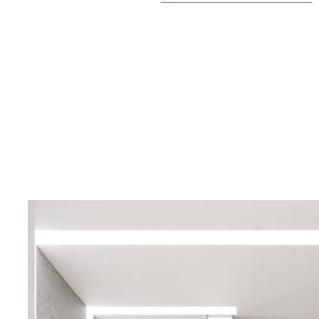
Las habitaciones están diseñadas como oasis de calma
privacidad y bienestar gracias a un diseño minucioso y
Cada aspecto del proyecto, desde la iluminación y los
revestimientos de paredes y las soluciones estructura
un equipo de diseño de gran experiencia y prestigio pa
máxima calidad y artesanía.
Alegría XXV ofrece diversos tipos de viviendas que se 
estilos de vida y preferencias, todas con las mismas ca
máxima calidad, confort superior y minuciosa atención 
más que un simple hogar: es una nueva forma de vivir 
donde el lujo, la naturaleza y la vibrante vida urbana 
armonía.
La propiedad ofrecerá una azotea comunitaria con pis
además de la opción de adquirir una plaza de aparcam