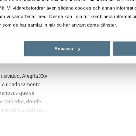
a Mata-Torrevieja
ik. Vi vidarebefordrar även sådana cookies och annan informatio
turaleza, con sus
om vi samarbetar med. Dessa kan i sin tur kombinera informati
e flamencos que crean
er som de har samlat in när du har använt deras tjänster.
estilo de vida de
ma de tiendas,
Anpassa
locales de ocio a poca
lajante como desee.
lusividad, Alegría XXV
res cuidadosamente
uminosas que se
r y comedor, donde
cia de luz natural.
ean un ambiente de