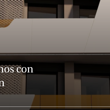
nos con
n