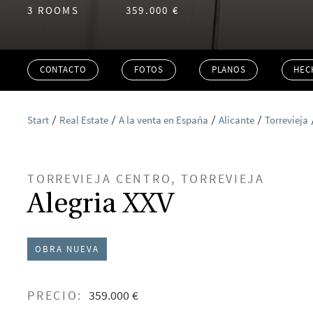
3 ROOMS
359.000 €
CONTACTO
FOTOS
PLANOS
HEC
Start
Real Estate
A la venta en España
Alicante
Torrevieja
TORREVIEJA CENTRO, TORREVIEJA
Alegria XXV
OBRA NUEVA
PRECIO:
359.000 €