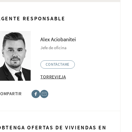
AGENTE RESPONSABLE
Alex Aciobanitei
Jefe de oficina
CONTÁCTAME
TORREVIEJA
COMPARTIR
book
t
OBTENGA OFERTAS DE VIVIENDAS EN