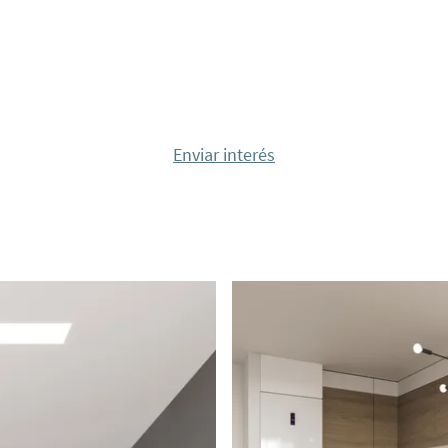
 y luz que ofrecen
 detalles exquisitos.
 suelos hasta los
les, ha sido creado por
ra garantizar la
Enviar interés
adaptan a distintos
racterísticas de
al detalle. Esto es
en la Costa Blanca,
se fusionan en perfecta
cina, sauna y gimnasio,
iento privada. Los