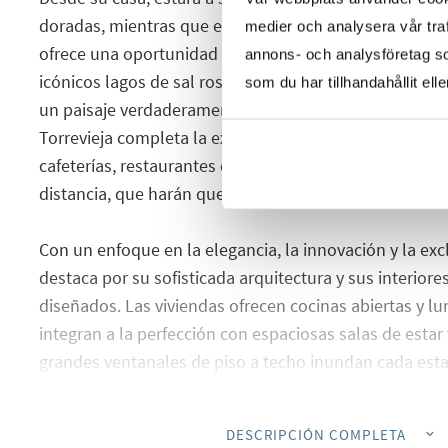
doradas, mientras que el cercano Parque Natural de L
medier och analysera vår traf
ofrece una oportunidad única para conectar con la na
annons- och analysföretag s
icónicos lagos de sal rosa y la presencia estacional d
som du har tillhandahållit ell
un paisaje verdaderamente extraordinario. El vibrante 
Torrevieja completa la experiencia, con una amplia ga
cafeterías, restaurantes de primera clase y animados 
distancia, que harán que cada día sea tan activo o re
Con un enfoque en la elegancia, la innovación y la exc
destaca por su sofisticada arquitectura y sus interio
diseñados. Las viviendas ofrecen cocinas abiertas y l
integran a la perfección con espaciosas salas de esta
grandes ventanales de piso a techo inundan cada estan
Materiales de primera calidad y elegantes detalles cr
confort, calidez y elegancia atemporal.
DESCRIPCIÓN COMPLETA