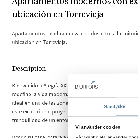
Apartamentos modernos con ex
ubicación en Torrevieja
Apartamentos de obra nueva con dos o tres dormitorios
ubicación en Torrevieja.
Description
Bienvenido a Alegría XXV, un nuevo y exclusivo proyec
redefine la vida moderna en pleno corazón de Torrevi
ideal en una de las zonas costeras más codiciadas de l
Samtycke
este excepcional proyecto combina la energía de la vi
tranquilidad de un entorno natural privilegiado.
Vi använder cookies
Desde su casa, estará a solo minutos de encantadoras
Vår webbplats använder cookie