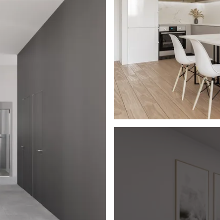
 baños, iluminación,
ado por conductos y
ra obtener más