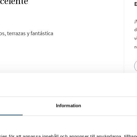
celente
¡
d
, terrazas y fantástica
v
n
to residencial que
eja. Con una ubicación
a provincia de Alicante,
Information
da mediterránea con la
 calas y playas
s för att anpassa innehåll och annonser till användarna, tillhand