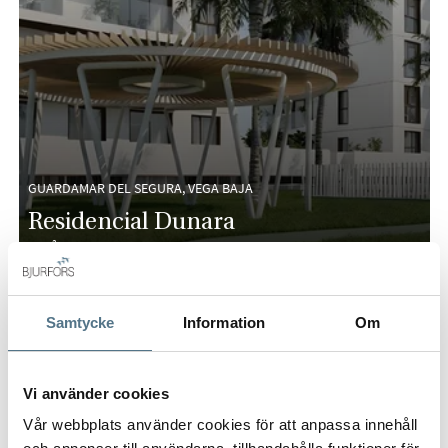
GUARDAMAR DEL SEGURA, VEGA BAJA
Residencial Dunara
65 M²
2 DORMITORIOS
445.000 €
Samtycke
Information
Om
OBRA NUEVA
Vi använder cookies
Vår webbplats använder cookies för att anpassa innehåll