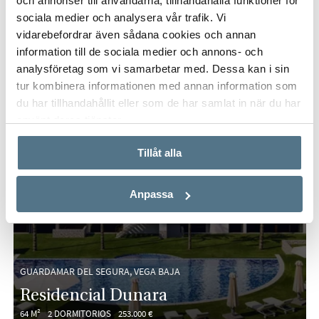
och annonser till användarna, tillhandahålla funktioner för
sociala medier och analysera vår trafik. Vi
vidarebefordrar även sådana cookies och annan
information till de sociala medier och annons- och
analysföretag som vi samarbetar med. Dessa kan i sin
tur kombinera informationen med annan information som
du har tillhandahållit eller som de har samlat in när du har
använt deras tjänster.
Tillåt alla
Anpassa
GUARDAMAR DEL SEGURA, VEGA BAJA
Residencial Dunara
64 M²
2 DORMITORIOS
253.000 €