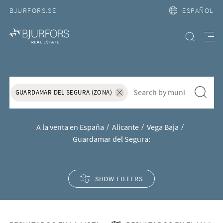
BJURFORS.SE
ESPAÑOL
Búsqueda
Meny
Casas y apartamentos en venta
S&ouml;k f&ouml;r att l&auml;gga till nytt s&ouml;kord
Search
GUARDAMAR DEL SEGURA (ZONA)
Ta bort sökordet "Guardamar del Segur
A la venta en España
Alicante
Vega Baja
Guardamar del Segura:
SHOW FILTERS