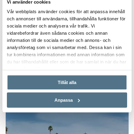
Vi använder cookies
Vår webbplats använder cookies för att anpassa innehåll
och annonser till användarna, tillhandahålla funktioner för
sociala medier och analysera vår trafik. Vi
vidarebefordrar även sådana cookies och annan
information till de sociala medier och annons- och
LA MARINA, VEGA BAJA
analysföretag som vi samarbetar med. Dessa kan i sin
Pinet Beach II - Takvåning
tur kombinera informationen med annan information som
78 M²
2 DORMITORIOS
299.000 €
du har tillhandahållit eller som de har samlat in när du har
använt deras tjänster.
Tillåt alla
OBRA NUEVA
Anpassa